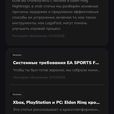
Если вы столкнулись с лагами в Elden Ring
Nightreign, в этой статье мы разберём основные
причины задержек и предложим эффективные
способы их устранения, включая то, как такие
инструменты, как LagoFast, могут помочь
улучшить игровой процесс.
Последнее обновление: 07/22/2026
Знание
Системные требования EA SPORTS FC 26 — потянет ли твой ПК или смартфон?
Чтобы ты был готов заранее, мы собрали минимальные и рекомендуемые системные требования для ПК, а также требования для мобильных устройств и консолей
Последнее обновление: 07/22/2026
Знание
Xbox, PlayStation и PC: Elden Ring кроссплатформа
Эта статья рассказывает о кроссплатформенности Elden Ring в 2024 году и представляет LagoFast как инструмент для улучшения игры.