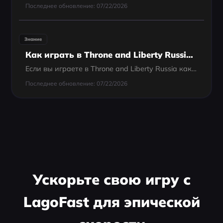
Последнее обновление: 07/22/2026
Знание
Как играть в Throne and Liberty Russia на любом языке
Если вы играете в Throne and Liberty Russia как международный игрок, языковой барьер становится заметен очень быстро. Задания, меню и системные подсказки — всё на русском, поэтому легко запутаться или упустить важные детали. Со временем попытки...
Последнее обновление: 07/22/2026
Ускорьте свою игру с
LagoFast для эпической