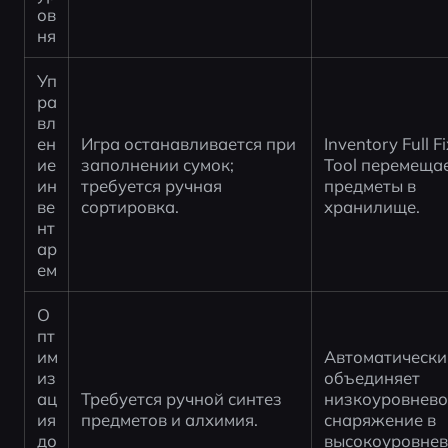
ов
ня
Уп
ра
вл
ен
Игра останавливается при 
Inventory Full Fi
ие 
заполнении сумок; 
Tool перемещае
ин
требуется ручная 
предметы в 
ве
сортировка.
хранилище.
нт
ар
ем
О
пт
им
Автоматически 
из
объединяет 
ац
Требуется ручной синтез 
низкоуровнево
ия 
предметов и алхимия.
снаряжение в 
до
высокоуровнев