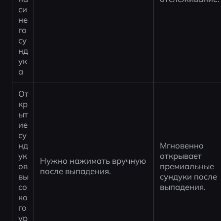
си
не
го 
су
нд
ук
а
От
кр
ыт
ие 
су
нд
Мгновенно 
ук
открывает 
Нужно нажимать вручную 
ов 
премиальные 
после выпадения.
вы
сундуки после 
со
выпадения.
ко
го 
ур