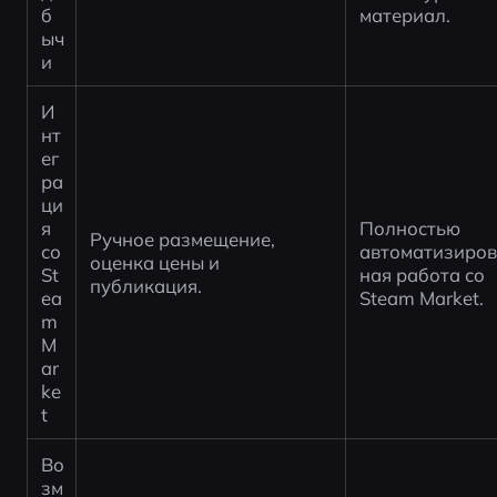
б
материал.
ыч
и
И
нт
ег
ра
ци
я 
Полностью 
Ручное размещение, 
со 
автоматизиро
оценка цены и 
St
ная работа со 
публикация.
ea
Steam Market.
m 
M
ar
ke
t
Во
зм