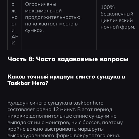
о
Ограничены 
100% 
ж
максимальной 
бесконечный 
но
продолжительностью, 
циклический 
ст
пока хватает места в 
ночной фарм.
и 
сумках.
AF
K
Часть 8: Часто задаваемые вопросы
Каков точный кулдаун синего сундука в
Taskbar Hero?
Кулдаун синего сундука в taskbar hero 
составляет ровно 12 минут. В этот период 
никакие дополнительные синие сундуки не 
выпадают ни с монстров, ни с боссов, поэтому 
крайне важно выстраивать маршруты 
высокоуровневого фарма вокруг этого окна.