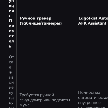
ун
кц
ия 
/ 
Ручной трекер 
LagoFast Auto
П
(таблицы/таймеры)
AFK Assistant
ок
аз
ат
ел
ь
От
сл
е
ж
ив
ан
ие 
ку
Полностью 
Требуется ручной 
лд
автоматическое
секундомер или подсчеты 
ау
внутреннее 
в уме.
на 
отслеживание.