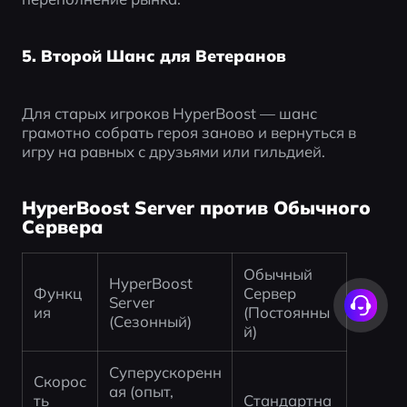
5. Второй Шанс для Ветеранов
Для старых игроков HyperBoost — шанс 
грамотно собрать героя заново и вернуться в 
игру на равных с друзьями или гильдией.
HyperBoost Server против Обычного
Сервера
Обычный 
HyperBoost 
Функц
Сервер 
Server 
ия
(Постоянны
(Сезонный)
й)
Суперускоренн
Скорос
ая (опыт, 
ть 
Стандартна