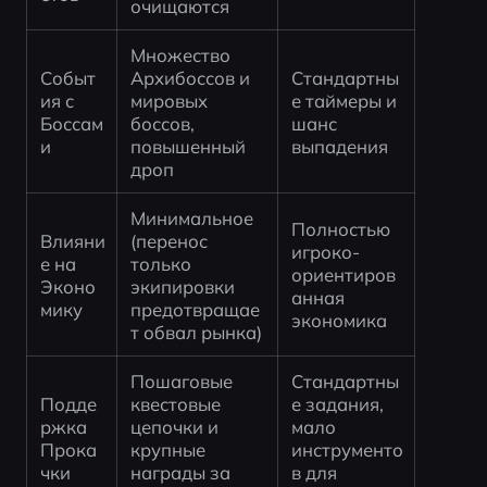
очищаются
Множество 
Событ
Архибоссов и 
Стандартны
ия с 
мировых 
е таймеры и 
Боссам
боссов, 
шанс 
и
повышенный 
выпадения
дроп
Минимальное 
Полностью 
Влияни
(перенос 
игроко-
е на 
только 
ориентиров
Эконо
экипировки 
анная 
мику
предотвращае
экономика
т обвал рынка)
Пошаговые 
Стандартны
Подде
квестовые 
е задания, 
ржка 
цепочки и 
мало 
Прока
крупные 
инструменто
чки
награды за 
в для 