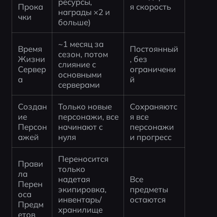
ресурсы, 
Прока
я скорость
награды ×2 и 
чки
больше)
~1 месяц за 
Время 
Постоянный
сезон, потом 
Жизни 
, без 
слияние с 
Сервер
ограничени
основными 
а
й
серверами
Создан
Только новые 
Сохраняютс
ие 
персонажи, все 
я все 
Персон
начинают с 
персонажи 
ажей
нуля
и прогресс
Переносится 
Прави
только 
ла 
надетая 
Все 
Перен
экипировка, 
предметы 
оса 
инвентарь/
остаются
Предм
хранилище 
етов