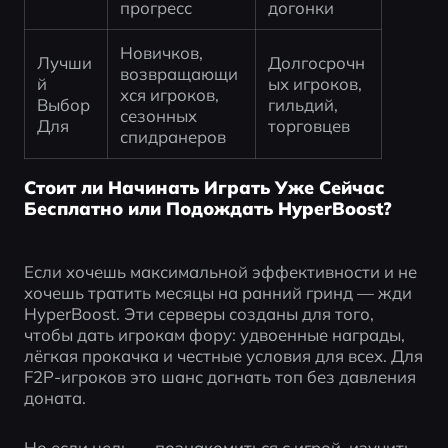
прогресс
догонки
Новичков, 
Лучши
Долгосрочн
возвращающи
й 
ых игроков, 
хся игроков, 
Выбор 
гильдий, 
сезонных 
Для
торговцев
спидранеров
Стоит ли Начинать Играть Уже Сейчас
Бесплатно или Подождать HyperBoost?
Если хочешь максимальной эффективности и не 
хочешь тратить месяцы на ранний гринд — жди 
HyperBoost. Эти серверы созданы для того, 
чтобы дать игрокам фору: удвоенные награды, 
лёгкая прокачка и честные условия для всех. Для 
F2P-игроков это шанс догнать топ без давления 
доната.
Но если цель — познакомиться с игрой, изучить 