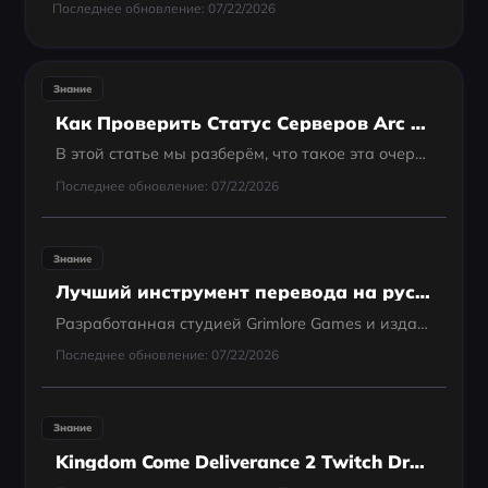
Последнее обновление: 07/22/2026
Знание
Как Проверить Статус Серверов Arc Raiders И Избежать Очереди
В этой статье мы разберём, что такое эта очередь, почему вы можете столкнуться с долгим ожиданием, как проверить статус серверов ARC Raiders, что делать, если появляется сообщение ARC Raiders server down
Последнее обновление: 07/22/2026
Знание
Лучший инструмент перевода на русский язык для Titan Quest 2
Разработанная студией Grimlore Games и изданная THQ Nordic, эта action-RPG продолжает наследие классики 2006 года, предлагая современные механики, впечатляющую графику и более глубокий сюжет. Если вы хотите погрузиться в эпические приключения, но сталкива
Последнее обновление: 07/22/2026
Знание
Kingdom Come Deliverance 2 Twitch Drops: Получите доспехи Warhor