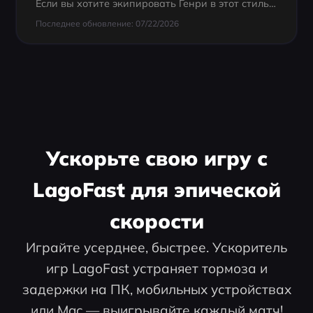
Если вы хотите экипировать Генри в этот стильный и прочный доспех, вам нужно принять участие в кампании Twitch Drops для Kingdom Come Deliverance 2. В этом руководстве мы расскажем обо всем, что вам нужно знать: от расписания Twitch Drops до способов их п
Последнее обновление: 07/22/2026
Ускорьте свою игру с
LagoFast для эпической
скорости
Играйте усерднее, быстрее. Ускоритель
игр LagoFast устраняет тормоза и
задержки на ПК, мобильных устройствах
или Mac — выигрывайте каждый матч!