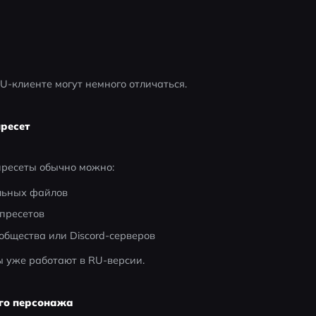
-клиенте могут немного отличаться.
ресет
пресеты обычно можно:
льных файлов
пресетов
общества или Discord-серверов
ы уже работают в RU-версии.
его персонажа