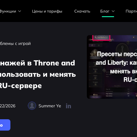
Функции
Цены и тарифы
Скачать
Блог
Парт
блемы с игрой
нажей в Throne and
спользовать и менять
RU-сервере
22/2026
Summer Ye
но