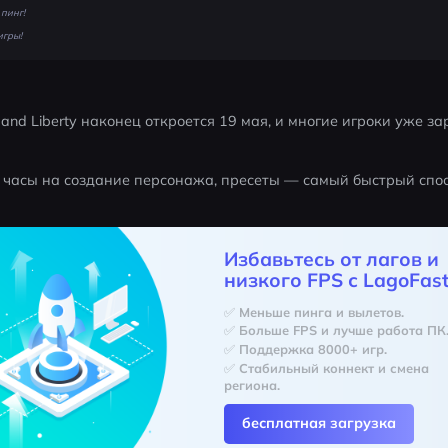
пинг!
игры!
and Liberty наконец откроется 19 мая, и многие игроки уже зар
ь часы на создание персонажа, пресеты — самый быстрый спос
Избавьтесь от лагов и
низкого FPS с LagoFast
✅ Меньше пинга и вылетов.
✅ Больше FPS и лучше работа ПК
✅ Поддержка 8000+ игр.
✅ Стабильный коннект и смена 
региона.
бесплатная загрузка