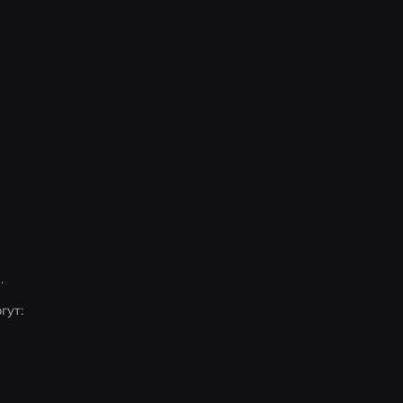
.
гут: