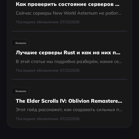
Как проверить состояние серверов New World Aeternum — лучший гид
Сейчас серверы New World Aeternum не работают? Узнайте, как проверить состояние серверов New World Aeternum, почему они могут быть недоступны и как исправить распространенные ошибки входа.
Последнее обновление: 07/22/2026
Знание
Лучшие серверы Rust и как на них попасть в 2025 году
В этой статье мы подробно разберём, какие серверы считаются лучшими в 2025 году.
Последнее обновление: 07/22/2026
Знание
The Elder Scrolls IV: Oblivion Remastered — Гайд по классам и сб
Этот гайд расскажет, как создавать сильных персонажей, рассмотрит лучшие классы и даст советы по улучшению игрового опыта.
Последнее обновление: 07/22/2026