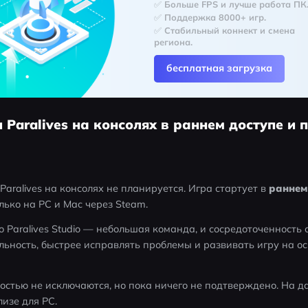
✅ Больше FPS и лучше работа ПК
✅ Поддержка 8000+ игр.
✅ Стабильный коннект и смена 
региона.
бесплатная загрузка
и Paralives на консолях в раннем доступе и 
aralives на консолях не планируется. Игра стартует в 
раннем 
лько на PC и Mac через Steam. 
о Paralives Studio — небольшая команда, и сосредоточенность 
ьность, быстрее исправлять проблемы и развивать игру на ос
остью не исключаются, но пока ничего не подтверждено. На д
лизе для PC.