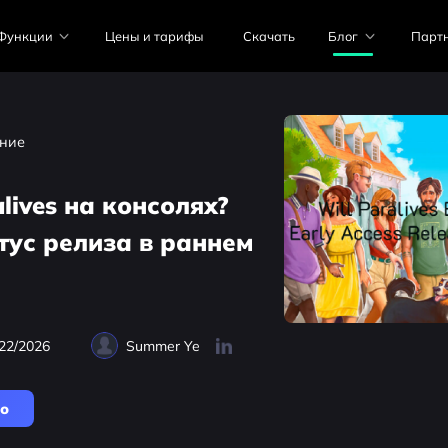
Функции
Цены и тарифы
Скачать
Блог
Парт
ние
lives на консолях?
тус релиза в раннем
22/2026
Summer Ye
но