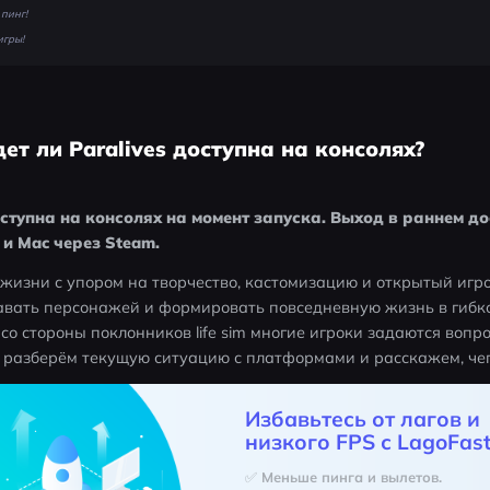
пинг!
игры!
дет ли Paralives доступна на консолях?
 доступна на консолях на момент запуска. Выход в раннем д
 и Mac через Steam. 
р жизни с упором на творчество, кастомизацию и открытый игро
давать персонажей и формировать повседневную жизнь в гибко
о стороны поклонников life sim многие игроки задаются вопро
ы разберём текущую ситуацию с платформами и расскажем, чег
Избавьтесь от лагов и
низкого FPS с LagoFast
✅ Меньше пинга и вылетов.