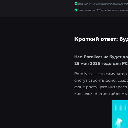
Быстро снижает игровую задержку и 
Увеличивает FPS для более плавной 
Краткий ответ: бу
Нет, Paralives не будет
25 мая 2026 года для PC
Paralives — это симулято
смогут строить дома, соз
фоне растущего интереса с
консолях. В этом гайде м