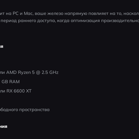
ит на PC и Mac, ваше железо напрямую повлияет на то, наскол
в период раннего доступа, когда оптимизация производительно
ия
 или AMD Ryzen 5 @ 2.5 GHz
2 GB RAM
ли RX 6600 XT
вободного пространства
ния