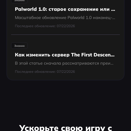
Palworld 1.0: старое сохранение или новый персонаж — стоит ли начинать заново?
Масштабное обновление Palworld 1.0 наконец-то вышло, принеся крупные изменения, новые механики и волну свежего контента на острова Пальпагос. Для миллионов вернувшихся игроков встает важный вопрос: стоит ли сразу возвращаться на свою эндгейм-базу или...
Последнее обновление: 07/22/2026
Знание
Как изменить сервер The First Descendant
В этой статье сначала рассматриваются преимущества смены серверов The First Descendant, а также полные руководства о том, как это изменить.
Последнее обновление: 07/22/2026
Ускорьте свою игру с