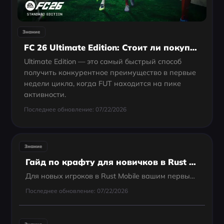
Знание
FC 26 Ultimate Edition: Стоит ли покупать или пустая трата денег?
Ultimate Edition — это самый быстрый способ
получить конкурентное преимущество в первые
недели цикла, когда FUT находится на пике
активности.
Последнее обновление: 07/22/2026
Знание
Гайд по крафту для новичков в Rust Mobile: что крафтить в первую очередь и как использовать материалы
Для новых игроков в Rust Mobile вашим первым приоритетом должно стать создание каменного топора и каменной кирки для добычи ресурсов, а сразу после этого — охотничьего лука для защиты. Как только у вас появится простая каменная база 1x2, сосредоточьте...
Последнее обновление: 07/22/2026
Знание