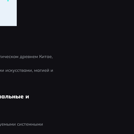
тическом древнем Китае, 
и искусствами, магией и 
мальные и
дуемыми системными 