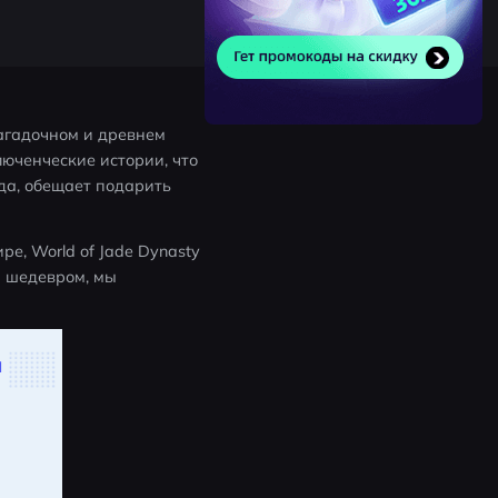
агадочном и древнем 
юченческие истории, что 
а, обещает подарить 
е, World of Jade Dynasty 
 шедевром, мы 
и