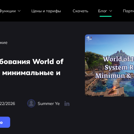
Функции
Цены и тарифы
Скачать
Блог
Парт
ние
бования World of
— минимальные и
22/2026
Summer Ye
но