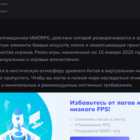
пинг!
игры!
долгожданная MMORPG, действие которой разворачивается в з
атые элементы боевых искусств, магии и захватывающие прикл
ства игроков. Релиз игры, намеченный на 15 января 2025 год
изуальные и игровые впечатления.
ься в мистическую атмосферу древнего Китая в виртуальном мир
зя пропустить. Чтобы вы могли в полной мере насладиться этим
 о минимальных и рекомендуемых системных требованиях.
Избавьтесь от лагов 
низкого FPS!
✅ Снижение лагов и пинга.
✅ УПовышение FPS.
✅ Поддержка 8000+ игр.