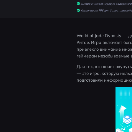
Быстро снижает игровую задержку и 
Увеличивает FPS для более плавной 
World of Jade Dynasty — 
Китае. Игра включает бог
привлекло внимание множе
геймерам незабываемые в
Для тех, кто хочет окунут
— это игра, которую нель
подготовили информацию