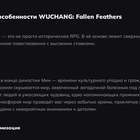
особенности WUCHANG: Fallen Feathers
 — это не просто историческая RPG. В её основе лежит сверхъе
нное повествование с высокими ставками.
 в конце династии Мин — времени культурного упадка и гражд
фоном скрывается мир, охваченный загадочной болезнью под н
т людей в ужасающих чудовищ, едва напоминающих прежних 
мосферой мир проведёт вас через забытые храмы, проклятые р
здано с невероятным вниманием к деталям.
омизация