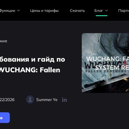
Функции
Цены и тарифы
Скачать
Блог
Парт
ние
бования и гайд по
WUCHANG: Fallen
22/2026
Summer Ye
но