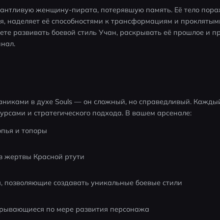
лантливую женщину-пирата, потерявшую память. Её тело пора
я, наделяет её способностями к трансформациям и проклятым
ете развивать боевой стиль Учан, раскрывать её прошлое и п
нал.
никами в духе Souls — он сложный, но справедливый. Каждый 
урсами и стратегического подхода. В вашем арсенале:
опья и топоры
з жертвы Красной ртути
, позволяющие создавать уникальные боевые стили
ткрывающиеся по мере развития персонажа