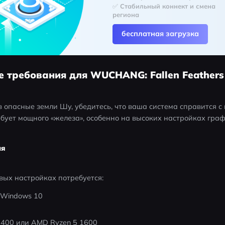
✅ Стабильный коннект и смена 
региона
бесплатная загрузка
е требования для WUCHANG: Fallen Feathers
 опасные земли Шу, убедитесь, что ваша система справится с 
ует мощного «железа», особенно на высоких настройках граф
ия
вых настройках потребуется:
 Windows 10
5-8400 или AMD Ryzen 5 1600