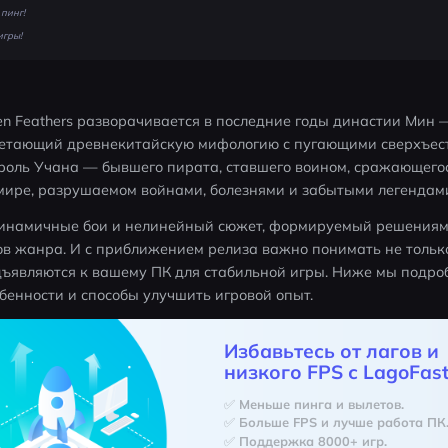
пинг!
игры!
 Feathers разворачивается в последние годы династии Мин — э
очетающий древнекитайскую мифологию с пугающими сверхъест
роль Учана — бывшего пирата, ставшего воином, сражающегос
мире, разрушаемом войнами, болезнями и забытыми легендам
инамичные бои и нелинейный сюжет, формируемый решениями
в жанра. И с приближением релиза важно понимать не только 
дъявляются к вашему ПК для стабильной игры. Ниже мы подро
бенности и способы улучшить игровой опыт.
Избавьтесь от лагов и
низкого FPS с LagoFast
✅ Меньше пинга и вылетов.
✅ Больше FPS и лучше работа ПК
✅ Поддержка 8000+ игр.