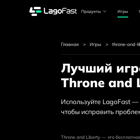
Продукты
Игры
Главная
>
Игры
>
throne-and-li
Лучший игро
Throne and 
Используйте LagoFast — л
чтобы исправить пробле
Throne and Liberty — это бесплат