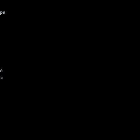
ря 
й 
я 