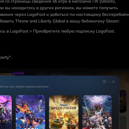
 со страницы сведений об игре в магазине ПК (Steam), 
Если вы находитесь в других регионах, вы можете получить 
ания через LagoFast и добиться по-настоящему бесперебойно
обавить Throne and Liberty Global в вашу библиотеку Steam:
сь в LagoFast > Приобретите любую подписку LagoFast.
erty".