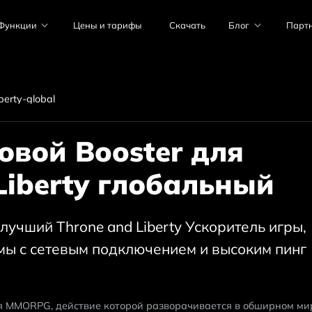
Функции
Цены и тарифы
Скачать
Блог
Парт
berty-global
вой Booster для 
Liberty глобальный
учший Throne and Liberty Ускоритель игры, 
мы с сетевым подключением и высоким пинг
ная MMORPG, действие которой разворачивается в обширном мир