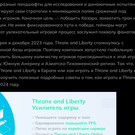
разные ландшафты для исследования и динамичные испытан
аптируют свои стратегии к меняющимся полям сражений под 
 игроков. Конечная цель — победить Казара, захватить трон и
и. Не имея фиксированного пути к победе, геймеры могут 
тот увлекательный игровой процесс заслужил похвалу фанатов
е в декабре 2023 года, Throne and Liberty столкнулась с 
ной базы игроков. Поэтому компания запустила глобальную 
лить большему количеству игроков присоединиться к этой игре
, Южную Америку и Азиатско-Тихоокеанский регион. Так что, 
rone and Liberty в Европе или как играть в Throne and Liberty в
олучить полезные подробные советы о том, как играть в Throne
024 году.
Throne and Liberty
Усилитель игры
✅Уменьшите задержку и пинг
✅Одновременно 
повышайте FPS.
✅Легко играть на 
корейском сервере
✅Доступ к 
Throne and Liberty 
Global