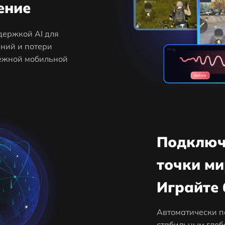
ение
держкой AI для
ний и потери
дежной мобильной
Подключ
точки м
Играйте 
Автоматически п
стабильным глоб