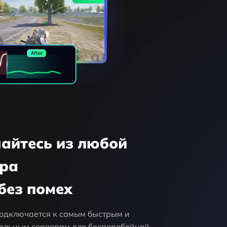
айтесь из любой
ира
без помех
одключается к самым быстрым и
альным серверам для бесперебойной