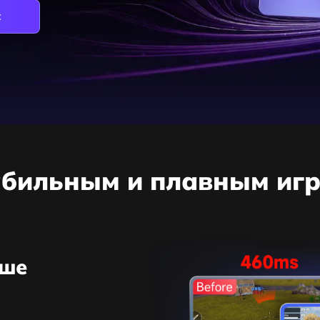
с
абильным и плавным иг
ьше