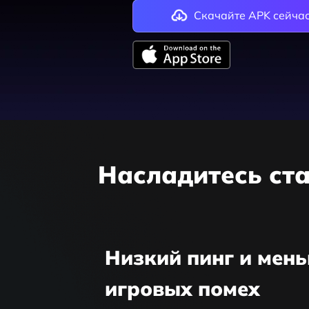
Скачайте APK сейча
Насладитесь ст
Низкий пинг и мен
игровых помех