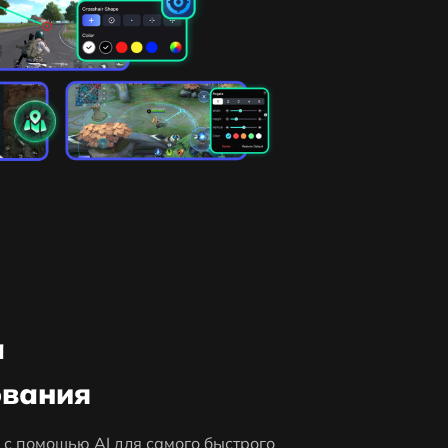
а
ования
 с помощью AI для самого быстрого