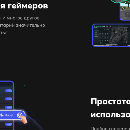
я геймеров
 и многое другое –
нтарий значительно
опыт
Простот
использ
Подбор серверов