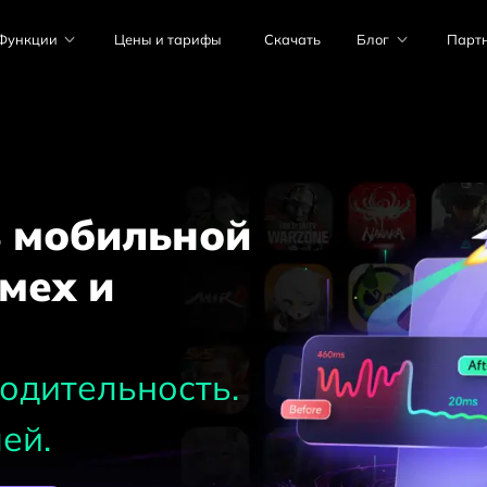
Функции
Цены и тарифы
Скачать
Блог
Парт
 мобильной
мех и
одительность.
ей.