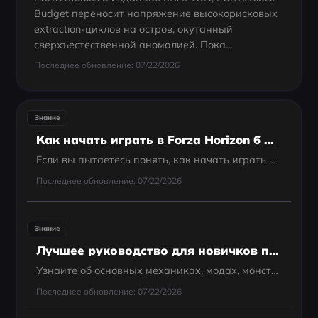
Budget переносит напряжение высокорисковых
extraction-циклов на остров, окутанный
сверхъестественной аномалией. Пока...
Последнее обновление: 07/22/2026
Знание
Как начать играть в Forza Horizon 6 раньше прямо сейчас: руководство
Если вы пытаетесь понять, как начать играть в Forza Horizon 6 раньше прямо сейчас, то, скорее всего, видите заблокированный экран “Скоро выйдет”, пока другие игроки уже зашли в игру. Forza Horizon 6 — это новая часть серии гонок в открытом мире,...
Последнее обновление: 07/22/2026
Знание
Лучшее руководство для новичков по игре R.E.P.O.
Узнайте об основных механиках, модах, монстрах, предметах, многопользовательском режиме и стратегиях победы для комфортной игры.
Последнее обновление: 07/22/2026