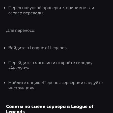
Перед покупкой проверьте, принимает ли 
сервер переводы.
Для переноса:
Войдите в League of Legends.
Перейдите в магазин и откройте вкладку 
«Аккаунт».
Найдите опцию «Перенос сервера» и следуйте 
инструкциям.
Советы по смене сервера в League of
Legends