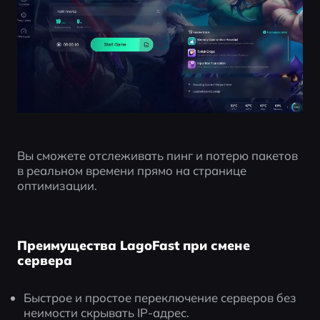
Вы сможете отслеживать пинг и потерю пакетов 
в реальном времени прямо на странице 
оптимизации.
Преимущества LagoFast при смене
сервера
Быстрое и простое переключение серверов без 
неимости скрывать IP-адрес.