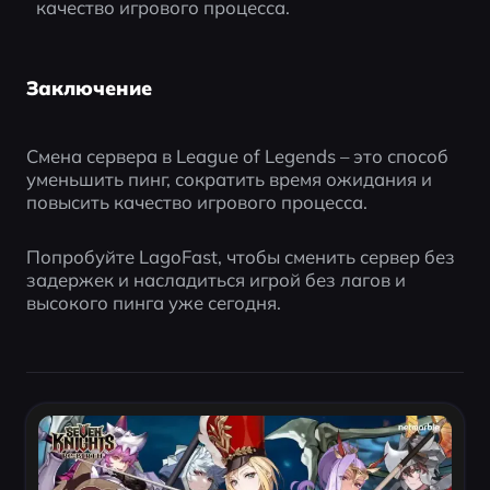
качество игрового процесса.
Заключение
Смена сервера в League of Legends – это способ 
уменьшить пинг, сократить время ожидания и 
повысить качество игрового процесса.
Попробуйте LagoFast, чтобы сменить сервер без 
задержек и насладиться игрой без лагов и 
высокого пинга уже сегодня.