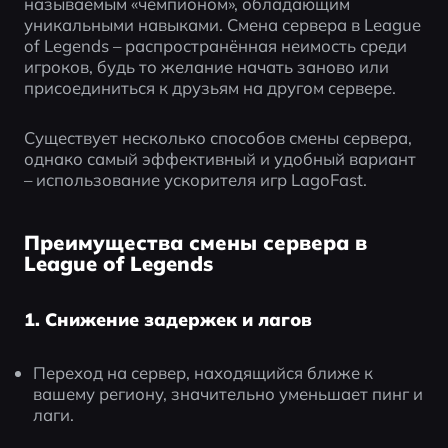
называемым «чемпионом», обладающим 
уникальными навыками. Смена сервера в League 
of Legends – распространённая неимость среди 
игроков, будь то желание начать заново или 
присоединиться к друзьям на другом сервере.
Существует несколько способов смены сервера, 
однако самый эффективный и удобный вариант 
– использование ускорителя игр LagoFast.
Преимущества смены сервера в
League of Legends
1. Снижение задержек и лагов
Переход на сервер, находящийся ближе к 
вашему региону, значительно уменьшает пинг и 
лаги.