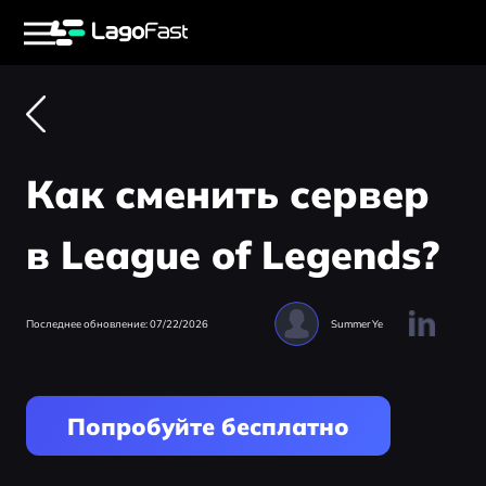
Как сменить сервер
в League of Legends?
Последнее обновление: 07/22/2026
Summer Ye
Попробуйте бесплатно