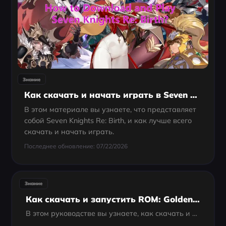
Знание
Как скачать и начать играть в Seven Knights Re: Birth?
В этом материале вы узнаете, что представляет
собой Seven Knights Re: Birth, и как лучше всего
скачать и начать играть.
Последнее обновление: 07/22/2026
Знание
Как скачать и запустить ROM: Golden Age в 2025 году
В этом руководстве вы узнаете, как скачать и запустить ROM: Golden Age, а также получите полезные советы для улучшения игрового опыта.