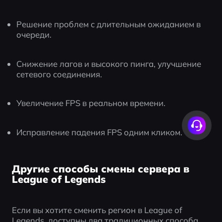
Решение проблем с длительным ожиданием в 
очереди.
Снижение лагов и высокого пинга, улучшение 
сетевого соединения.
Увеличение FPS в реальном времени.
Исправление падения FPS одним кликом.
Другие способы смены сервера в
League of Legends
Если вы хотите сменить регион в League of 
Legends, доступны два традиционных способа.