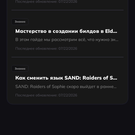
Последнее обновление: 07/22/2026
Знание
Мастерство в создании билдов в Elden Ring Nightreign — лучший га
В этом гайде мы рассмотрим всё, что нужно знать для создания эффективного персонажа в Nightreign: от выбора класса до оптимизации реликвий и добычи.
Последнее обновление: 07/22/2026
Знание
Как сменить язык SAND: Raiders of Sophie на русский
SAND: Raiders of Sophie скоро выйдет в раннем доступе в Steam, но для русскоязычных игроков есть одна проблема: игра в данный момент не поддерживает русский язык.
Последнее обновление: 07/22/2026