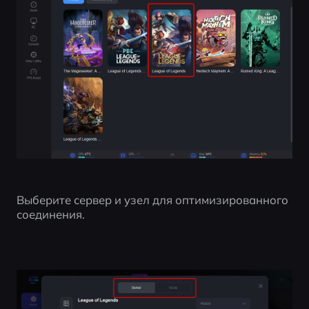
Выберите сервер и узел для оптимизированного 
соединения.