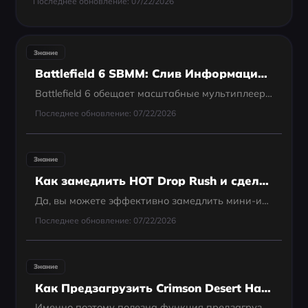
Последнее обновление: 07/22/2026
Знание
Battlefield 6 SBMM: Слив Информации, Факторы Матчмейкинга и Офиц
Battlefield 6 обещает масштабные мультиплеерные сражения и улучшенную систему подбора игроков. В этой статье мы разберём, что такое SBMM, что стало известно из утечек и как разработчики планируют его реализовать.
Последнее обновление: 07/22/2026
Знание
Как замедлить HOT Drop Rush и сделать мини-игру PUBG проще
Да, вы можете эффективно замедлить мини-игру PUBG HOT Drop Rush, чтобы улучшить время реакции и добиваться более высоких результатов. Хотя скорость игры со временем естественным образом увеличивается, специализированные инструменты и стратегические...
Последнее обновление: 07/22/2026
Знание
Как Предзагрузить Crimson Desert На ПК И Консолях
Именно поэтому полезна функция предзагрузки. Если вы хотите начать играть сразу после разблокировки игры, а не ждать долгую установку, стоит заранее узнать, когда начинается предзагрузка и как она работает на разных платформах. В этом руководстве собрана