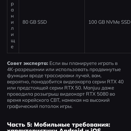
р
а
н
и
80 GB SSD
100 GB NVMe SSD
л
и
щ
е
Совет эксперта:
 Если вы планируете играть в 
4K-разрешении или использовать продвинутые 
функции вроде трассировки лучей, вам, 
вероятно, понадобится видеокарта серии RTX 40 
или предстоящей серии RTX 50. Manjuu даже 
проводила розыгрыш видеокарт RTX 5080 во 
время корейского CBT, намекая на высокий 
графический потолок игры.
Часть 5: Мобильные требования:
характеристики Android и iOS