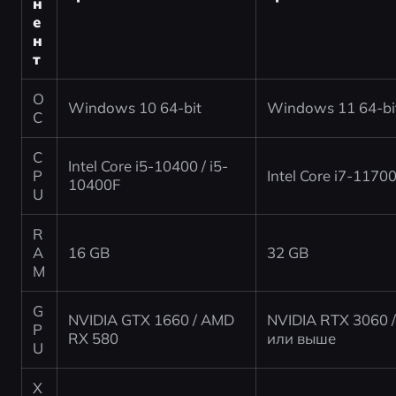
н
е
н
т
О
Windows 10 64-bit
Windows 11 64-bi
С
C
Intel Core i5-10400 / i5-
P
Intel Core i7-117
10400F
U
R
A
16 GB
32 GB
M
G
NVIDIA GTX 1660 / AMD 
NVIDIA RTX 3060 /
P
RX 580
или выше
U
Х