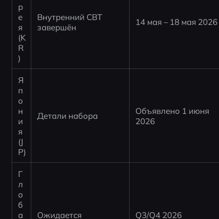
р
е
Внутренний CBT 
14 мая – 18 мая 2026
я 
завершён
(K
R
)
Я
п
о
н
Объявлено 1 июня 
Детали набора
и
2026
я 
(J
P)
Г
л
о
б
а
Ожидается
Q3/Q4 2026