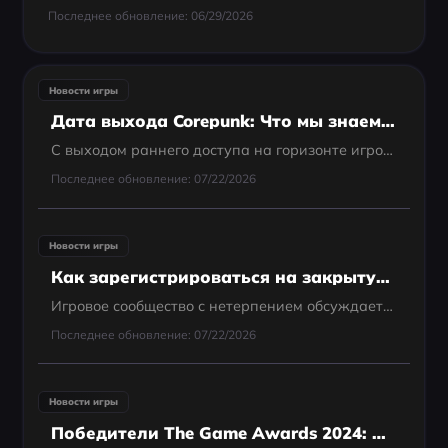
Последнее обновление: 06/29/2026
Новости игры
Дата выхода Corepunk: Что мы знаем на данный момент
С выходом раннего доступа на горизонте игроки с нетерпением ждут новой информации о дате релиза, этапах тестирования и особенностях, которые отличают эту игру. В этом обзоре мы расскажем о последних новостях, запланированном контенте и дадим полезные сове
Последнее обновление: 07/22/2026
Новости игры
Как зарегистрироваться на закрытую бету Neverness to Everness | Гайды
Игровое сообщество с нетерпением обсуждает Neverness to Everness (NTE) — грядущий проект от Perfect World Games, который обещает захватывающее сочетание городских исследований, сверхъестественных элементов и увлекательных особенностей симулятора...
Последнее обновление: 07/22/2026
Новости игры
Победители The Game Awards 2024: Полный обзор и главные моменты