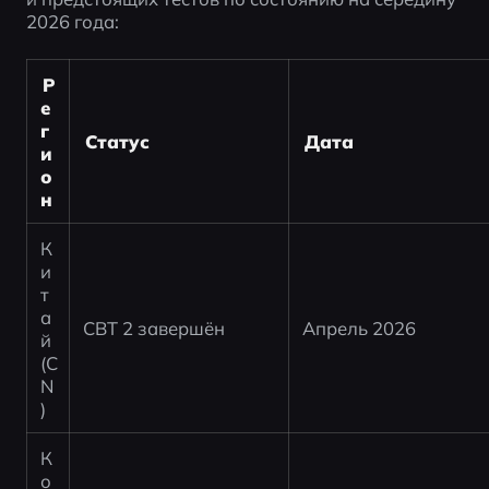
2026 года:
Р
е
г
Статус
Дата
и
о
н
К
и
т
а
CBT 2 завершён
Апрель 2026
й 
(C
N
)
К
о