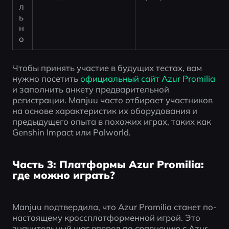
л
ь
н
о
Чтобы принять участие в будущих тестах, вам 
нужно посетить
 официальный сайт Azur Promilia
и заполнить анкету предварительной 
регистрации. Manjuu часто отбирает участников 
на основе характеристик их оборудования и 
предыдущего опыта в похожих играх, таких как 
Genshin Impact или Palworld.
Часть 3: Платформы Azur Promilia:
где можно играть?
Manjuu подтвердила, что Azur Promilia станет по-
настоящему кроссплатформенной игрой. Это 
значительный шаг вперед по сравнению с Azur 