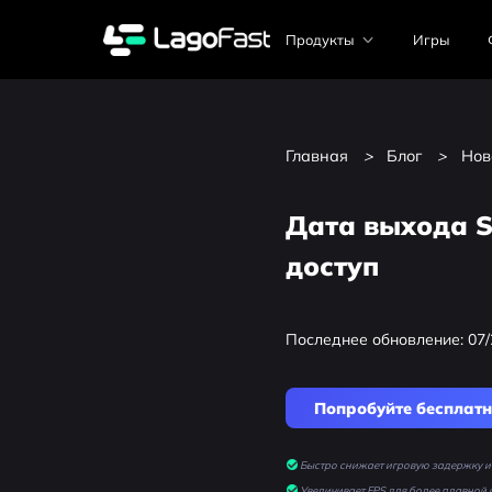
Продукты
Игры
Главная
>
Блог
>
Нов
Дата выхода S
доступ
Последнее обновление: 07/
Попробуйте бесплат
Быстро снижает игровую задержку и 
Увеличивает FPS для более плавной 