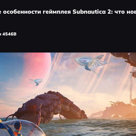
 особенности геймплея Subnautica 2: что но
и 4546B