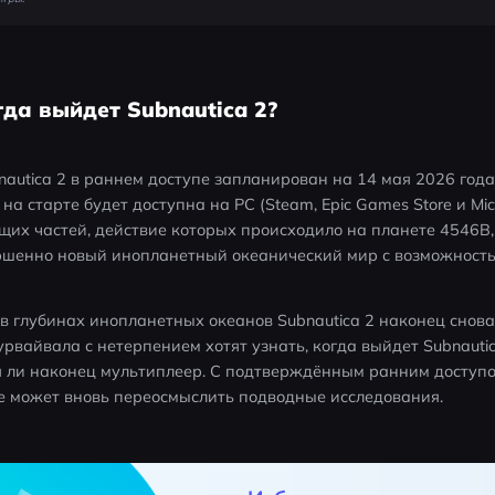
гда выйдет Subnautica 2?
utica 2 в раннем доступе запланирован на 14 мая 2026 года
а старте будет доступна на PC (Steam, Epic Games Store и Micros
ущих частей, действие которых происходило на планете 4546B,
ершенно новый инопланетный океанический мир с возможность
в глубинах инопланетных океанов Subnautica 2 наконец снова з
рвайвала с нетерпением хотят узнать, когда выйдет Subnautic
я ли наконец мультиплеер. С подтверждённым ранним доступом
е может вновь переосмыслить подводные исследования.