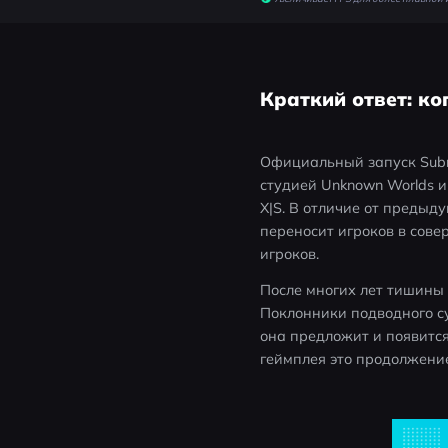
Краткий ответ: ко
Официальный запуск Subna
студией Unknown Worlds и н
X|S. В отличие от предыд
переносит игроков в сов
игроков.
После многих лет тишины 
Поклонники подводного су
она предложит и появитс
геймплея это продолжени