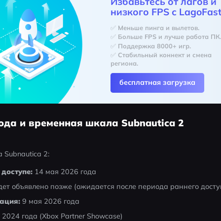
Избавьтесь от лагов и
низкого FPS с LagoFast
✅ Меньше пинга и вылетов.
✅ Больше FPS и лучше работа ПК
✅ Поддержка 8000+ игр.
✅ Стабильный коннект и смена 
региона.
бесплатная загрузка
ода и временная шкала Subnautica 2
 Subnautica 2:
доступе:
 14 мая 2026 года
дет объявлено позже (ожидается после периода раннего досту
ация:
 9 мая 2026 года
 2024 года (Xbox Partner Showcase)