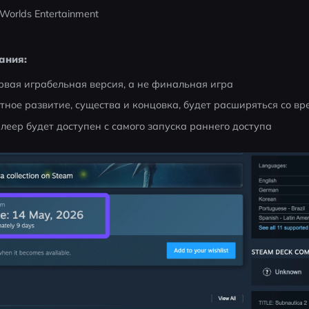
Worlds Entertainment
ания:
рвая играбельная версия, а не финальная игра
етное развитие, существа и концовка, будет расширяться со в
еер будет доступен с самого запуска раннего доступа