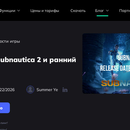
Функции
Цены и тарифы
Скачать
Блог
Парт
ости игры
ubnautica 2 и ранний
22/2026
Summer Ye
но
пинг!
игры!