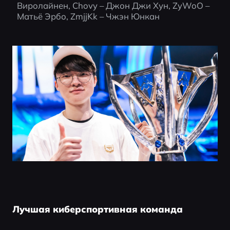
Виролайнен, Chovy – Джон Джи Хун, ZyWoO – 
Матьё Эрбо, ZmjjKk – Чжэн Юнкан
Лучшая киберспортивная команда