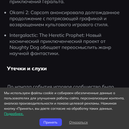
приключений Геральта.
Okami 2: Capcom анонсировала долгожданное 
продолжение с потрясающей графикой и 
возвращением культового игрового стиля.
Intergalactic: The Heretic Prophet: Новый 
космический приключенческий проект от 
Naughty Dog обещает переосмыслить жанр 
научной фантастики.
Утечки и слухи
До начала события игровое сообщество было 
полно спекуляций. Утечки намекали на новые 
Мы используем файлы cookie и собираем обезличенные данные о
проекты от Ubisoft, Bandai Namco и Square Enix. 
пользователях для улучшения работы сайта, персонализации контента,
анализа производительности и показа целевой рекламы. Нажимая
Некоторые из них подтвердились, но другие 
кнопку «Принять», вы даете согласие на обработку таких данных.
остаются загадкой, возбуждающей интерес у 
Подробнее.
геймеров.
Принять
Отказаться