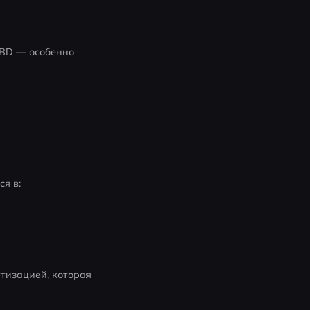
BD — особенно 
я в:
изацией, которая 