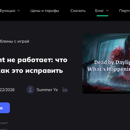
Функции
Цены и тарифы
Скачать
Блог
Парт
блемы с игрой
ht не работает: что
как это исправить
22/2026
Summer Ye
но
пинг!
игры!