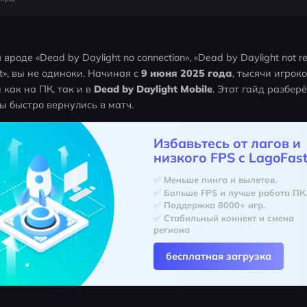
роде «Dead by Daylight no connection», «Dead by Daylight not re
t», вы не одиноки. Начиная с 
9 июня 2025 года
, тысячи игрок
как на ПК, так и в 
Dead by Daylight Mobile
. Этот гайд разбер
ы быстро вернулись в матч.
Избавьтесь от лагов и
низкого FPS с LagoFast
✅ Меньше пинга и вылетов.
✅ Больше FPS и лучше работа ПК
✅ Поддержка 8000+ игр.
✅ Стабильный коннект и смена 
региона
бесплатная загрузка