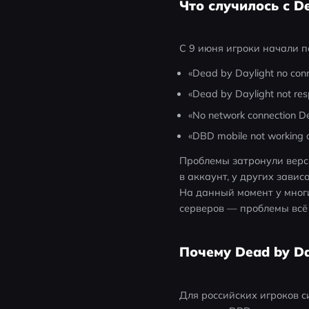
Что случилось с De
С 9 июня игроки начали 
«Dead by Daylight no conn
«Dead by Daylight not res
«No network connection D
«DBD mobile not working 
Проблемы затронули верси
в аккаунт, у других зави
На данный момент у мног
серверов — проблемы всё
Почему Dead by Da
Для российских игроков с