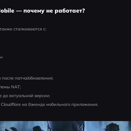
Mobile — почему не работает?
также сталкиваются с:
%»
после патча/обновления;
лемы NAT;
 до актуальной версии;
loudflare на бэкенде мобильного приложения.