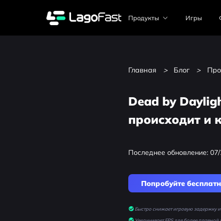
Продукты
Игры
Главная
>
Блог
>
Про
Dead by Daylig
происходит и 
Последнее обновление: 07/
Попробуйте бесплат
Быстро снижает игровую задержку и 
Увеличивает FPS для более плавной 