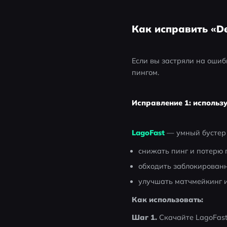
Как исправить «De
Если вы застряли на ошиб
пингом.
Исправление 1: использ
LagoFast
— умный бустер 
снижать пинг и потерю 
обходить заблокирован
улучшать матчмейкинг и
Как использовать:
Шаг 1.
 Скачайте LagoFas