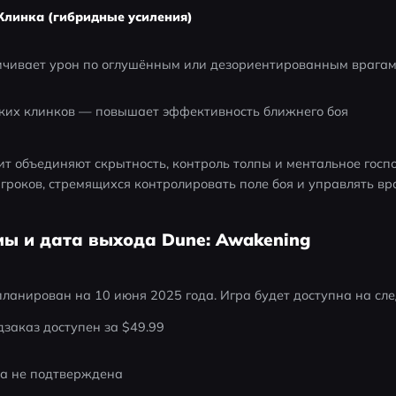
Клинка (гибридные усиления)
ичивает урон по оглушённым или дезориентированным врага
тких клинков — повышает эффективность ближнего боя
т объединяют скрытность, контроль толпы и ментальное господ
роков, стремящихся контролировать поле боя и управлять вра
мы и дата выхода Dune: Awakening
планирован на 10 июня 2025 года. Игра будет доступна на с
дзаказ доступен за $49.99
ока не подтверждена