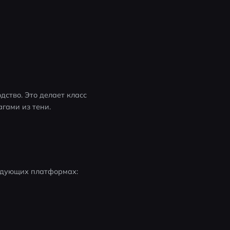
м
ство. Это делает класс 
гами из тени.
ледующих платформах: