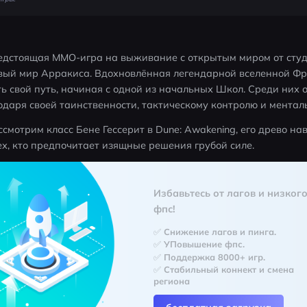
редстоящая MMO-игра на выживание с открытым миром от студи
вый мир Арракиса. Вдохновлённая легендарной вселенной Фрэ
ь свой путь, начиная с одной из начальных Школ. Среди них о
одаря своей таинственности, тактическому контролю и ментал
смотрим класс Бене Гессерит в Dune: Awakening, его древо нав
ех, кто предпочитает изящные решения грубой силе.
Избавьтесь от лагов и низкого
фпс!
✅ Снижение лагов и пинга.
✅ УПовышение фпс.
✅ Поддержка 8000+ игр.
✅ Стабильный коннект и смена 
региона