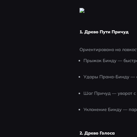
1. Древо Пути Причуд
Ориентировано на ловкос
Прыжок Бинду — быстро
Удары Прана-Бинду — с
Шаг Причуд — уворот с
Уклонение Бинду — пар
2. Древо Голоса