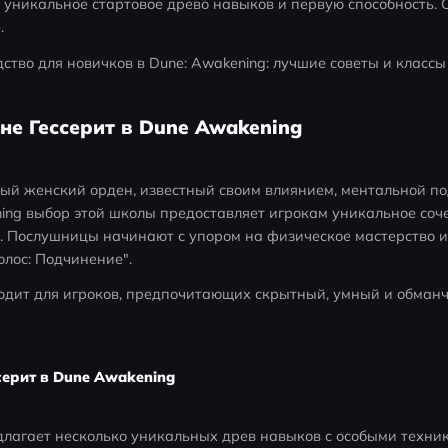
уникальное стартовое древо навыков и первую способность. С
.
дство для новичков в Dune: Awakening: лучшие советы и классы
не Гессерит в Dune Awakening
ый женский орден, известный своим влиянием, ментальной по
ing выбор этой школы предоставляет игрокам уникальное соче
 Послушницы начинают с упором на физическое мастерство и 
олос: Подчинение".
одит для игроков, предпочитающих скрытный, умный и обманчи
ерит в Dune Awakening
длагает несколько уникальных древ навыков с особыми техни