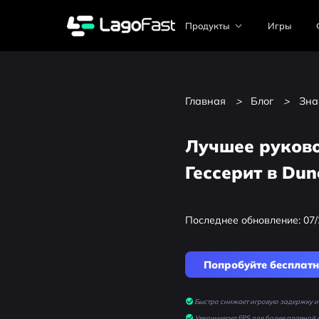
Продукты
Игры
Главная
>
Блог
>
Зна
Лучшее руково
Гессерит в Dun
Последнее обновление: 07/
Попробуйте бесплат
Быстро снижает игровую задержку и 
Увеличивает FPS для более плавной 