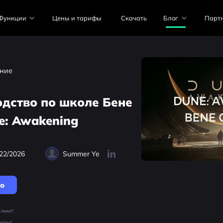
Функции
Цены и тарифы
Скачать
Блог
Парт
ние
дство по школе Бене
e: Awakening
22/2026
Summer Ye
но
пинг!
игры!