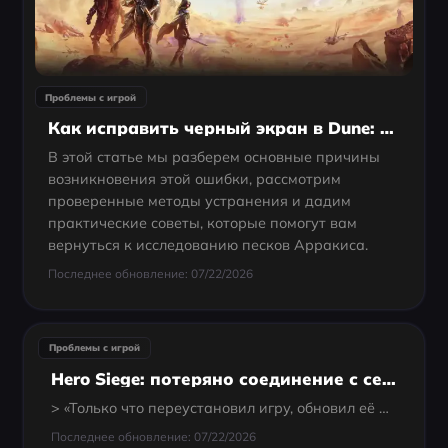
Проблемы с игрой
Как исправить черный экран в Dune: Awakening — 100% рабочие спос
В этой статье мы разберем основные причины
возникновения этой ошибки, рассмотрим
проверенные методы устранения и дадим
практические советы, которые помогут вам
вернуться к исследованию песков Арракиса.
Последнее обновление: 07/22/2026
Проблемы с игрой
Hero Siege: потеряно соединение с сервером — как исправить ошибки Cannot Connect и отключений
> «Только что переустановил игру, обновил её и т. д., но когда захожу в онлайн и вхожу в чат / создаю область, в левом нижнем углу вижу сообщение CANNOT CONNECT TO SERVER.»
Последнее обновление: 07/22/2026