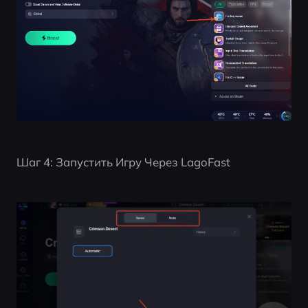
Шаг 4: Запустить Игру Через LagoFast