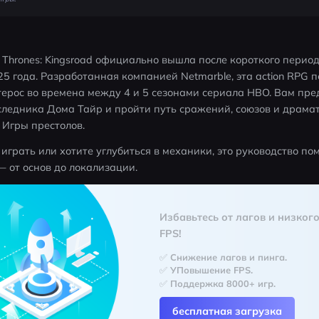
 Thrones: Kingsroad официально вышла после короткого период
5 года. Разработанная компанией Netmarble, эта action RPG пе
рос во времена между 4 и 5 сезонами сериала HBO. Вам пред
ледника Дома Тайр и пройти путь сражений, союзов и драмати
 Игры престолов.
играть или хотите углубиться в механики, это руководство пом
 от основ до локализации.
Избавьтесь от лагов и низкого
FPS!
✅ Снижение лагов и пинга.
✅ УПовышение FPS.
✅ Поддержка 8000+ игр.
бесплатная загрузка