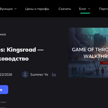
Функции
Цены и тарифы
Скачать
Блог
Парт
ние
s: Kingsroad —
ководство
22/2026
Summer Ye
но
пинг!
игры!