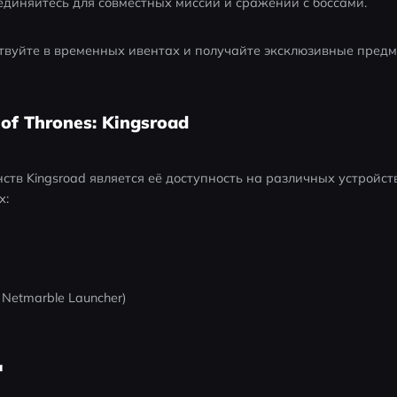
единяйтесь для совместных миссий и сражений с боссами.
твуйте в временных ивентах и получайте эксклюзивные предм
f Thrones: Kingsroad
ств Kingsroad является её доступность на различных устройст
х:
Netmarble Launcher)
а