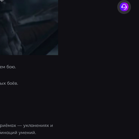
ем бою.
ых боёв.
приёмах — уклонениях и 
бинаций умений.