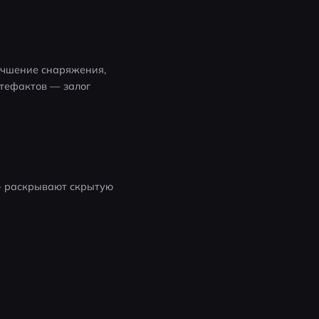
учшение снаряжения, 
тефактов — залог 
— раскрывают скрытую 