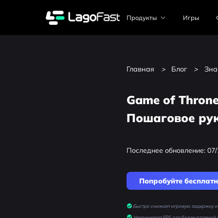
Продукты
Игры
Главная
>
Блог
>
Зна
Game of Throne
Пошаговое ру
Последнее обновление: 07/
Попробуйте бесплат
Быстро снижает игровую задержку и 
Увеличивает FPS для более плавной 