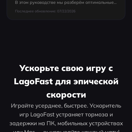
В этом руководстве мы разберём оптимальные конфигурации геймпада для беты Battlefield 6. Эти настройки помогут повысить точность прицеливания, сделать управление техникой более плавным и ускорить вашу реакцию.
Последнее обновление: 07/22/2026
Ускорьте свою игру с
LagoFast для эпической
скорости
Играйте усерднее, быстрее. Ускоритель
игр LagoFast устраняет тормоза и
задержки на ПК, мобильных устройствах
или Mac — выигрывайте каждый матч!