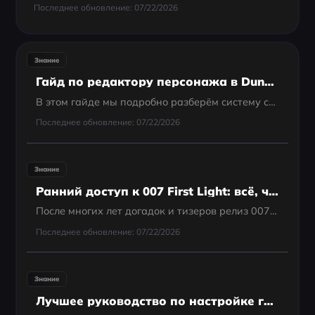
Последнее обновление: 07/22/2026
Знание
Гайд по редактору персонажа в Dune: Awakening
В этом гайде мы подробно разберём систему создания персонажа в Dune: Awakening, включая пресеты, типы телосложения и визуальные настройки.
Последнее обновление: 07/22/2026
Знание
Ранний доступ к 007 First Light: всё, что нужно знать
После многих лет догадок и тизеров релиз 007 First Light наконец-то уже близко. Игра, разработанная IO Interactive, предлагает иной подход по сравнению со старыми играми про Джеймса Бонда, делая больший акцент на скрытности, шпионских гаджетах,...
Последнее обновление: 07/22/2026
Знание
Лучшее руководство по настройке геймпада для беты Battlefield 6