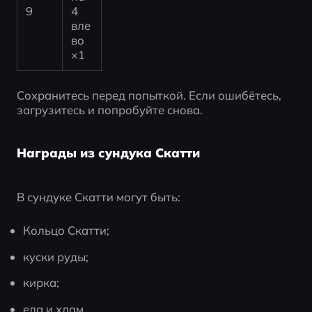
9
4 
вле
во 
×1
Сохранитесь перед попыткой. Если ошибётесь, 
загрузитесь и попробуйте снова.
Награды из сундука Скатти
В сундуке Скатти могут быть:
Кольцо Скатти;
куски руды;
кирка;
еда и хлам.