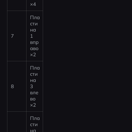
×4
Пла
сти
на 
7
1 
впр
аво 
×2
Пла
сти
на 
8
3 
вле
во 
×2
Пла
сти
на 