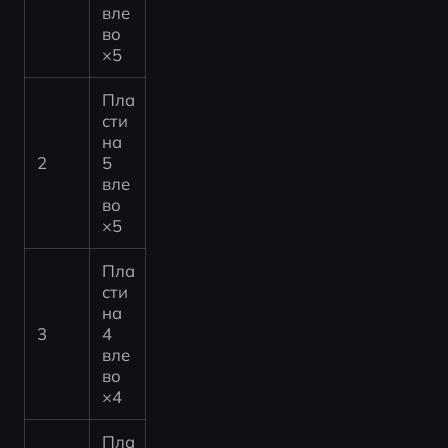
вле
во 
×5
Пла
сти
на 
2
5 
вле
во 
×5
Пла
сти
на 
3
4 
вле
во 
×4
Пла