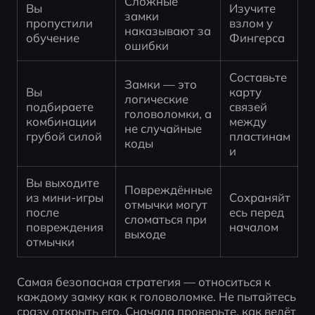
Сложные 
Вы 
Изучите 
замки 
пропустили 
взлом у 
наказывают за 
обучение
Фингерса
ошибки
Составьте 
Замки — это 
Вы 
карту 
логические 
подбираете 
связей 
головоломки, а 
комбинации 
между 
не случайные 
грубой силой
пластинам
коды
и
Вы выходите 
Повреждённые 
из мини-игры 
Сохраняйт
отмычки могут 
после 
есь перед 
сломаться при 
повреждения 
началом
выходе
отмычки
Самая безопасная стратегия — относиться к 
каждому замку как к головоломке. Не пытайтесь 
сразу открыть его. Сначала проверьте, как ведёт 