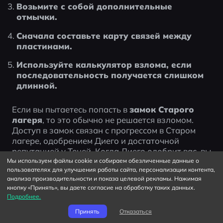
Возьмите с собой дополнительные 
отмычки.
Сначала составьте карту связей между 
пластинами.
Используйте калькулятор взлома, если 
последовательность получается слишком 
длинной.
Если вы пытаетесь попасть в 
замок Старого 
лагеря
, то это обычно не решается взломом. 
Доступ в замок связан с прогрессом в Старом 
лагере, одобрением Диего и достаточной 
репутацией у Теней. Когда Диего одобрит вас, вы 
сможете войти в замок на аудиенцию у Гомеза.
Мы используем файлы cookie и собираем обезличенные данные о
пользователях для улучшения работы сайта, персонализации контента,
анализа производительности и показа целевой рекламы. Нажимая
Итак, на вопрос «как попасть в замок в Gothic 1 
кнопку «Принять», вы даете согласие на обработку таких данных.
Remake» ответ такой:
Подробнее.
Принять
Отказаться
Выполняйте квесты Старого лагеря и 