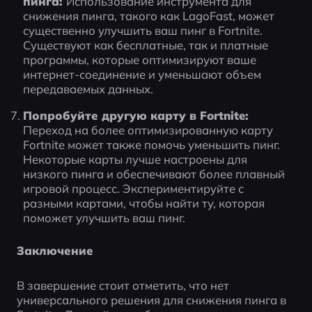
пинга: 
Использование инструмента для 
снижения пинга, такого как LagoFast, может 
существенно улучшить ваш пинг в Fortnite. 
Существуют как бесплатные, так и платные 
программы, которые оптимизируют ваше 
интернет-соединение и уменьшают объем 
передаваемых данных.
Попробуйте другую карту в Fortnite: 
Переход на более оптимизированную карту 
Fortnite может также помочь уменьшить пинг. 
Некоторые карты лучше настроены для 
низкого пинга и обеспечивают более плавный 
игровой процесс. Экспериментируйте с 
разными картами, чтобы найти ту, которая 
поможет улучшить ваш пинг.
Заключение
В завершение стоит отметить, что нет 
универсального решения для снижения пинга в 