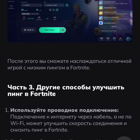
После этого вы сможете наслаждаться отличной 
игрой с низким пингом в Fortnite.
Часть 3. Другие способы улучшить
пинг в Fortnite
Используйте проводное подключение: 
Подключение к интернету через кабель, а не по 
Wi-Fi, может улучшить скорость соединения и 
снизить пинг в Fortnite.