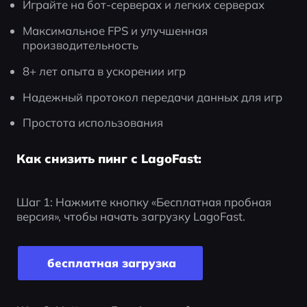
Играйте на бот-серверах и легких серверах
Максимальное FPS и улучшенная 
производительность
8+ лет опыта в ускорении игр
Надежный протокол передачи данных для игр
Простота использования
Как снизить пинг с LagoFast:
Шаг 1: Нажмите кнопку «Бесплатная пробная 
версия», чтобы начать загрузку LagoFast.
 бесплатная загрузка