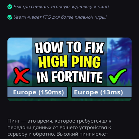
Быстро снижает игровую задержку и пинг!
Увеличивает FPS для более плавной игры!
Пинг — это время, которое требуется для 
передачи данных от вашего устройства к 
серверу и обратно. Высокий пинг может 