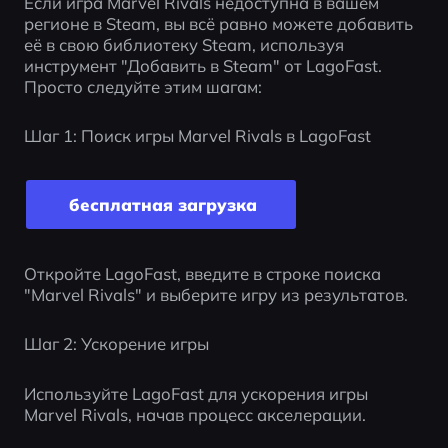
Если игра Marvel Rivals недоступна в вашем 
регионе в Steam, вы всё равно можете добавить 
её в свою библиотеку Steam, используя 
инструмент "Добавить в Steam" от LagoFast. 
Просто следуйте этим шагам:
Шаг 1: Поиск игры Marvel Rivals в LagoFast
 бесплатная загрузка
Откройте LagoFast, введите в строке поиска 
"Marvel Rivals" и выберите игру из результатов.
Шаг 2: Ускорение игры
Используйте LagoFast для ускорения игры 
Marvel Rivals, начав процесс акселерации.