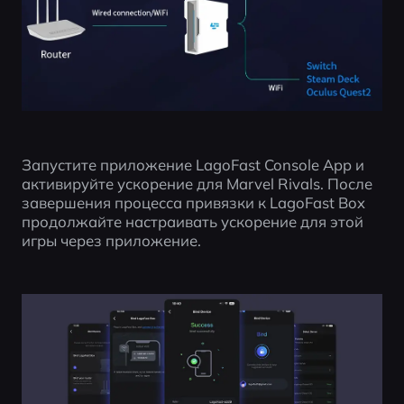
Запустите приложение LagoFast Console App и 
активируйте ускорение для Marvel Rivals. После 
завершения процесса привязки к LagoFast Box 
продолжайте настраивать ускорение для этой 
игры через приложение.