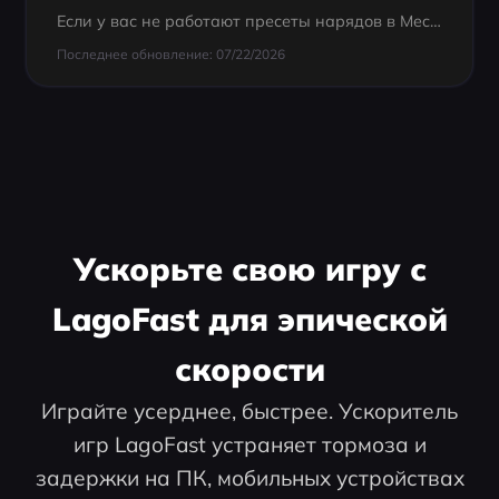
Если у вас не работают пресеты нарядов в Meccha Chameleon, проблема часто связана с тем, как именно пресет был сохранён, импортирован или загружен. В результате переключение нарядов может перестать работать, даже если файл пресета всё ещё находится на...
Последнее обновление: 07/22/2026
Ускорьте свою игру с
LagoFast для эпической
скорости
Играйте усерднее, быстрее. Ускоритель
игр LagoFast устраняет тормоза и
задержки на ПК, мобильных устройствах