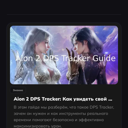
Знание
Aion 2 DPS Tracker: Как увидеть свой реальный урон
В этом гайде мы разберём, что такое DPS Tracker,
зачем он нужен и как инструменты реального
времени помогают безопасно и эффективно
максимизировать урон.