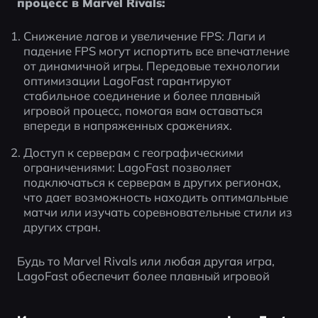
процесс в Marvel Rivals:
Снижение лагов и увеличение FPS: Лаги и 
падение FPS могут испортить все впечатление 
от динамичной игры. Передовые технологии 
оптимизации LagoFast гарантируют 
стабильное соединение и более плавный 
игровой процесс, помогая вам оставаться 
впереди в напряженных сражениях.
Доступ к серверам с географическими 
ограничениями: LagoFast позволяет 
подключаться к серверам в других регионах, 
что дает возможность находить оптимальные 
матчи или изучать соревновательные стили из 
других стран.
Будь то Marvel Rivals или любая другая игра, 
LagoFast обеспечит более плавный игровой 