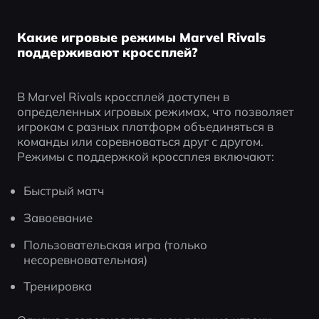
Какие игровые режимы Marvel Rivals
поддерживают кроссплей?
В Marvel Rivals кроссплей доступен в 
определенных игровых режимах, что позволяет 
игрокам с разных платформ объединяться в 
команды или соревноваться друг с другом. 
Режимы с поддержкой кроссплея включают:
Быстрый матч
Завоевание
Пользовательская игра (только 
несоревновательная)
Тренировка