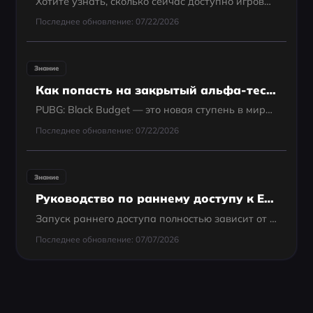
Хотите узнать, сколько сейчас доступно игровых персонажей, как их разблокировать и переключать? А также — как добавить спецсимволы в ник? Разбираем всё по пунктам.
Последнее обновление: 07/22/2026
Знание
Как попасть на закрытый альфа-тест PUBG: Black Budget
PUBG: Black Budget — это новая ступень в мире шутеров от первого лица для тех, кто ищет свежий вызов. Закрытая альфа будет проходить с ограниченным доступом, поэтому важно подготовиться заранее.
Последнее обновление: 07/22/2026
Знание
Руководство по раннему доступу к EA Sports College Football 27: как начать играть
Запуск раннего доступа полностью зависит от издания игры или типа подписки, которыми вы владеете. Если у вас есть членство MVP+, эксклюзивный доступ начнется 2 июля 2027 года. Для игроков, оформивших предзаказ Deluxe Edition или MVP Bundle, ранний...
Последнее обновление: 07/07/2026