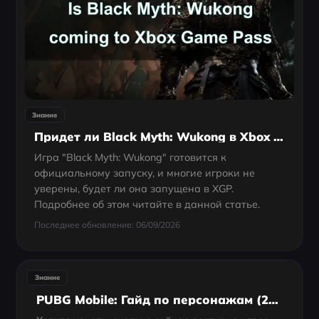
Знание
Придет ли Black Myth: Wukong в Xbox Game Pass?
Игра "Black Myth: Wukong" готовится к
официальному запуску, и многие игроки не
уверены, будет ли она запущена в XGP.
Подробнее об этом читайте в данной статье.
Последнее обновление: 06/09/2026
Знание
PUBG Mobile: Гайд по персонажам (2025) — Как разблокировать, пер