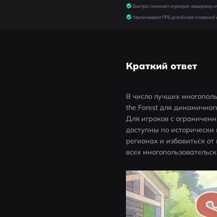
Быстро снижает игровую задержку и 
Увеличивает FPS для более плавной 
Краткий ответ
В число лучших многопольз
the Forest для динамичног
Для игроков с ограниченны
доступны по исторически
регионах и избавиться от
всех многопользовательски