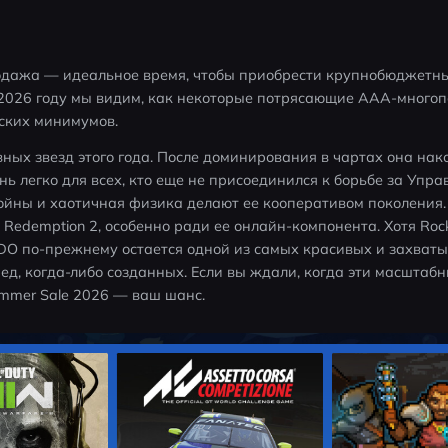
одажа — идеальное время, чтобы приобрести крупнобюджетны
 2026 году мы видим, как некоторые потрясающие AAA-многоп
еских минимумов.
авных звезд этого года. После доминирования в чартах она нак
ень легко для всех, кто еще не присоединился к борьбе за Упр
ойны и хаотичная физика делают ее кооперативом поколения. 
edemption 2, особенно ради ее онлайн-компонента. Хотя Rock
RDO по-прежнему остается одной из самых красивых и захват
ед, когда-либо созданных. Если вы ждали, когда эти масштабн
ummer Sale 2026 — ваш шанс.