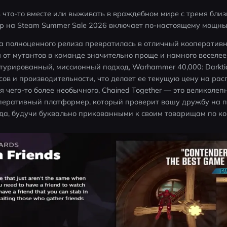
 что-то вместе или выживать в враждебном мире с тремя близк
р на Steam Summer Sale 2026 включает по-настоящему мощны
нта полноценного релиза превратилась в отличный кооперативны
 от мутантов в команде значительно проще и намного веселее. 
турированный, миссионный подход, Warhammer 40,000: Darkti
сов и производительности, что делает ее текущую цену на ра
ся чего-то более необычного, Chained Together — это великоле
оперативный платформер, который проверит вашу дружбу на пр
ада, будучи буквально прикованными к своим товарищам по к