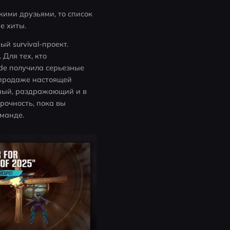
ими друзьями, то список 
е хиты.
й survival-проект. 
Для тех, кто 
de получила серьезные 
спродаже настоящей 
пный, раздражающий и в 
очность, пока вы 
оманде.