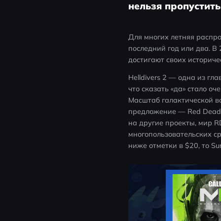
нельзя пропустить
Для многих летняя распр
последний год или два. В
достигают своих историч
Helldivers 2 — одна из гл
что сказать «да» стало оч
Масштаб галактической в
предложение — Red Dead R
на другие проекты, мир 
многопользовательских ср
ниже отметки в $20, то S