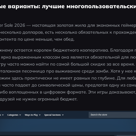
ые варианты: лучшие многопользовательски
 Sale 2026 — настоящая золотая жила для экономных геймеро
несколько долларов, есть несколько обязательных к прохожден
онтента по цене меньше, чем обед.
ежнему остается королем бюджетного кооператива. Благодаря 
ярко выраженным классам она является обязательной для люб
ру часто можно найти по самой большой скидке за все время.
 эталонная песочница про выживание среди зомби. Хотя у нее к
жим здесь практически не имеет равных по глубине. Для люб
том часто падает до символической цены, предлагая одну из са
ибо воплощенных в цифровом формате. Эти игры доказывают, 
 друзей не нужен огромный бюджет.