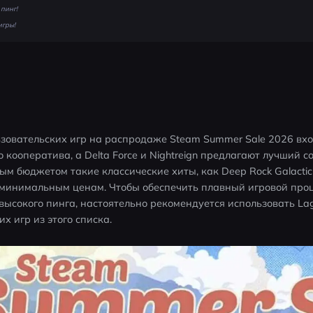
пинг!
игры!
овательских игр на распродаже Steam Summer Sale 2026 входят
о кооператива, а Delta Force и Nightreign предлагают лучший с
м бюджетом такие классические хиты, как Deep Rock Galactic и
 минимальным ценам. Чтобы обеспечить плавный игровой проц
 высокого пинга, настоятельно рекомендуется использовать Lag
х игр из этого списка.