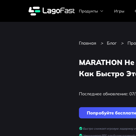
Продукты
Игры
Главная
>
Блог
>
Про
MARATHON Не 
Как Быстро Эт
Последнее обновление: 07/
Попробуйте бесплат
Быстро снижает игровую задержку и 
Увеличивает FPS для более плавной 