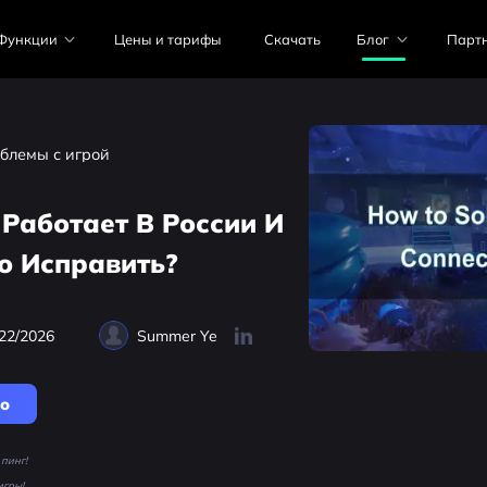
Функции
Цены и тарифы
Скачать
Блог
Парт
блемы с игрой
Работает В России И
о Исправить?
22/2026
Summer Ye
но
пинг!
игры!