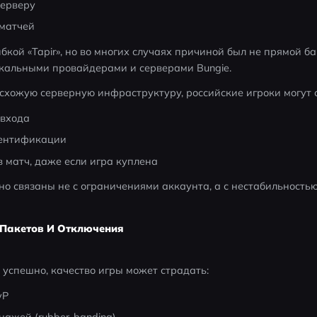
серверу
 матчей
бкой «Tapir», но во многих случаях причиной был не прямой ба
кальными провайдерами и серверами Bungie.
 схожую серверную инфраструктуру, российские игроки могут с
 входа
ентификации
 матч, даже если игра куплена
 связаны не с ограничениями аккаунта, а с нестабильностью
я Пакетов И Отключения
успешно, качество игры может страдать:
vP
нажей (rubber-banding)