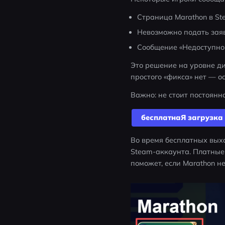
Страница Marathon в St
Невозможно подать заявк
Сообщение «Недоступно
Это решение на уровне ди
простого «фикса» нет — о
Важно: не стоит постоянн
бесплатнаЯ загрyзка
Во время бесплатных выхо
Steam-аккаунта. Платные 
поможет, если Marathon н