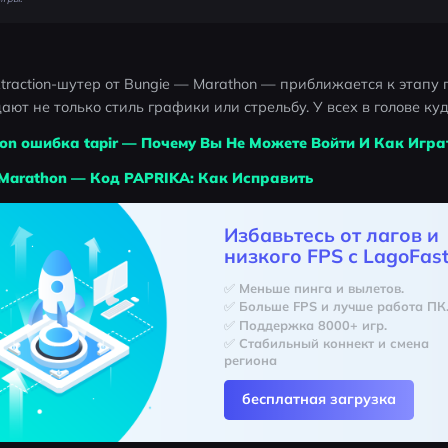
traction-шутер от Bungie — Marathon — приближается к этапу 
ют не только стиль графики или стрельбу. У всех в голове ку
on ошибка tapir — Почему Вы Не Можете Войти И Как Игра
Marathon — Код PAPRIKA: Как Исправить
Избавьтесь от лагов и
низкого FPS с LagoFast
✅ Меньше пинга и вылетов.
✅ Больше FPS и лучше работа ПК
✅ Поддержка 8000+ игр.
✅ Стабильный коннект и смена 
региона
бесплатная загрузка