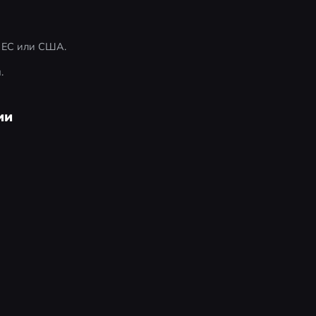
 ЕС или США.
.
ии
e