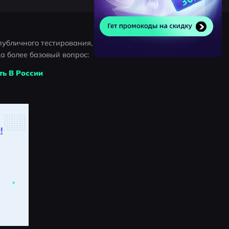
публичного тестирования, 
да более базовый вопрос:
ть В России
!
.