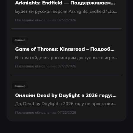
Arknights: Endfield — Поддерживаемые языки: Есть ли русский?
Будет ли русская версия Arknights: Endfield? Да — Arknights: Endfield будет поддерживать русский язык уже на запуске, как минимум в виде текстовой локализации.
Последнее обновление: 07/22/2026
Знание
Game of Thrones: Kingsroad – Подробный гайд по классам
В этом гайде мы рассмотрим доступные в игре классы, их особенности и дадим советы по улучшению игрового опыта в Game of Thrones: Kingsroad.
Последнее обновление: 07/22/2026
Знание
Онлайн Dead by Daylight в 2026 году: игра всё ещё жива?
Да, Dead by Daylight в 2026 году не просто жива, а процветает, стабильно сохраняя внушительную базу игроков на ПК и консолях. Празднование 10-летия игры, в частности
Последнее обновление: 07/22/2026