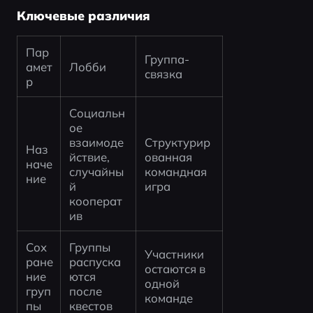
Ключевые различия
Пар
Группа-
амет
Лобби
связка
р
Социальн
ое 
взаимоде
Структурир
Наз
йствие, 
ованная 
наче
случайны
командная 
ние
й 
игра
кооперат
ив
Сох
Группы 
Участники 
ране
распуска
остаются в 
ние 
ются 
одной 
груп
после 
команде
пы
квестов