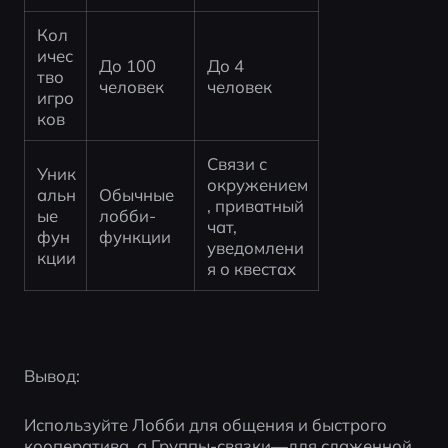
Кол
ичес
До 100 
До 4 
тво 
человек
человек
игро
ков
Связи с 
Уник
окружением
альн
Обычные 
, приватный 
ые 
лобби-
чат, 
фун
функции
уведомлени
кции
я о квестах
Вывод:
Используйте Лобби для общения и быстрого 
кооператива, а Группы-связки—для слаженной 