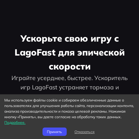
Ускорьте свою игру с
LagoFast для эпической
скорости
Играйте усерднее, быстрее. Ускоритель
игр LagoFast устраняет тормоза и
задержки на ПК, мобильных устройствах
Мы используем файлы cookie и собираем обезличенные данные о
или Mac — выигрывайте каждый матч!
пользователях для улучшения работы сайта, персонализации контента,
анализа производительности и показа целевой рекламы. Нажимая
кнопку «Принять», вы даете согласие на обработку таких данных.
Подробнее.
Принять
Отказаться