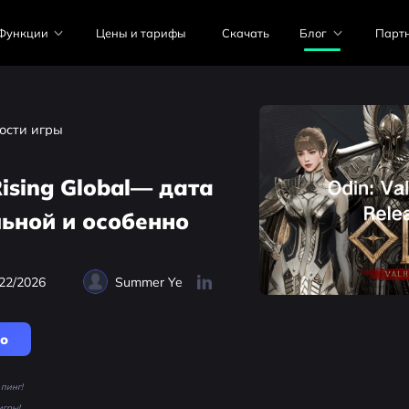
Функции
Цены и тарифы
Скачать
Блог
Парт
ости игры
Rising Global— дата
ьной и особенно
22/2026
Summer Ye
но
пинг!
игры!