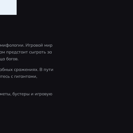
 мифологии. Игровой мир 
м предстоит сыграть за 
а богов.
абных сражениях. В пути 
есь с гигантами, 
меты, бустеры и игровую 