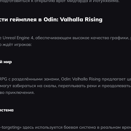
 подготовиться к открытию врат Мидгарда и Йотунхейма.
ти геймплея в Odin: Valhalla Rising
 Unreal Engine 4, обеспечивающем высокое качество графики,
о ждёт игроков:
й мир
PG с разделёнными зонами, Odin: Valhalla Rising предлагает ц
могут взбираться на скалы, переплывать реки и преодолевать
тво приключения.
истема
-targeting» здесь используется боевая система в реальном врем