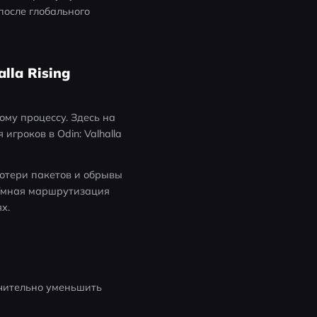
сле глобального 
lla Rising
у процессу. Здесь на 
гроков в Odin: Valhalla 
отери пакетов и обрывы 
 Умная маршрутизация 
х.
чительно уменьшить 