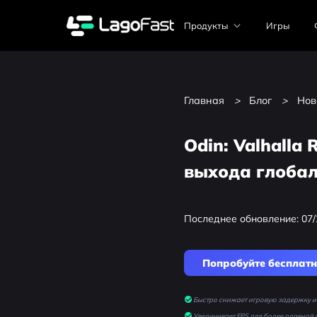
Продукты
Игры
Главная
>
Блог
>
Нов
Odin: Valhalla 
выхода глобал
Последнее обновление: 07/
Попробуйте бесплат
Быстро снижает игровую задержку и 
Увеличивает FPS для более плавной 