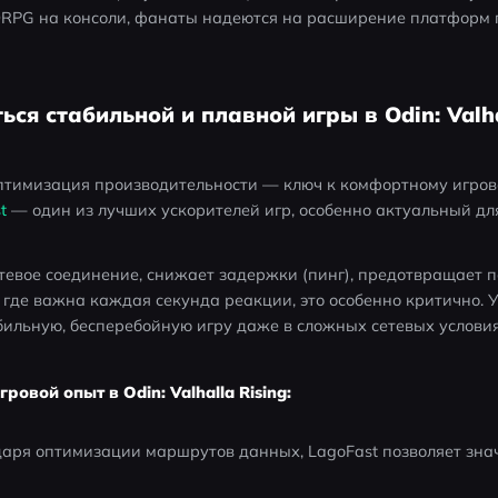
PG на консоли, фанаты надеются на расширение платформ по
ься стабильной и плавной игры в Odin: Valha
птимизация производительности — ключ к комфортному игровом
t 
— один из лучших ускорителей игр, особенно актуальный для и
тевое соединение, снижает задержки (пинг), предотвращает п
 где важна каждая секунда реакции, это особенно критично.
бильную, бесперебойную игру даже в сложных сетевых условия
ровой опыт в Odin: Valhalla Rising:
аря оптимизации маршрутов данных, LagoFast позволяет зна