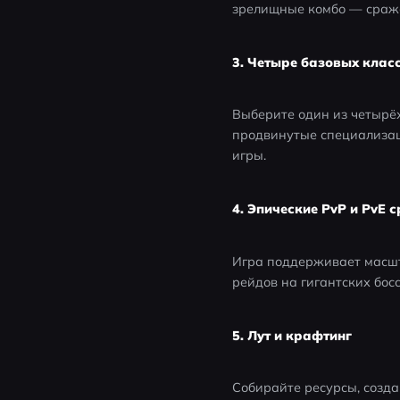
зрелищные комбо — сраже
3. Четыре базовых клас
Выберите один из четырёх
продвинутые специализаци
игры.
4. Эпические PvP и PvE 
Игра поддерживает масшт
рейдов на гигантских бос
5. Лут и крафтинг
Собирайте ресурсы, созда