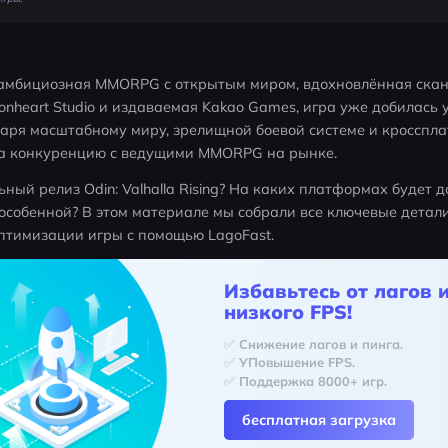
это амбициозная MMORPG с открытым миром, вдохновлённая ска
onheart Studio и издаваемая Kakao Games, игра уже добилась 
даря масштабному миру, зрелищной боевой системе и кросспл
на конкуренцию с ведущими MMORPG на рынке.
ьный релиз Odin: Valhalla Rising? На каких платформах будет д
особенной? В этом материале мы собрали все ключевые детали
оптимизации игры с помощью LagoFast.
Избавьтесь от лагов 
низкого FPS!
✅ Снижение лагов и пинга.
✅ УПовышение FPS.
✅ Поддержка 8000+ игр.
бесплатная загрузка