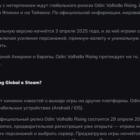
с нетерпением ждут глобального релиза Odin: Valhalla Rising.
 Японии и на Тайване. По официальной информации, мировой 
льную версию начнётся 3 апреля 2025 года, и за неё игроки с
ключая усиления персонажей, премиум-валюту и уникальную к
ть.
ой Америки и Европы, Odin: Valhalla Rising претендует на то,
.
ing Global в Steam?
 никаких новостей о выходе игры на другие платформы. Odin: Va
обильных устройствах (Android / iOS).
ициальный релиз Odin: Valhalla Rising состоится 29 апреля 202
Games, предварительная регистрация уже открыта — игроки мо
х персонажей и выбрать сервер. Предзагрузка игры начнётся 2