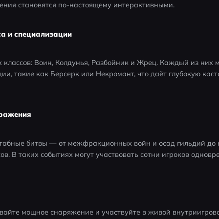
ния становятся по-настоящему интерактивными.
са и специализации
 классов: Воин, Колдунья, Разбойник и Жрец. Каждый из них м
и, такие как Берсерк или Некромант, что даёт глубокую каст
сражения
абные битвы — от межфракционных войн и осад гильдий до 
сов. В таких событиях могут участвовать сотни игроков одновр
вайте мощное снаряжение и участвуйте в живой внутриигрово