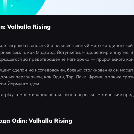
n: Valhalla Rising
гружает игроков в опасный и величественный мир скандинавской
рные земли, как Мидгард, Йотунхейм, Нидавеллир и другие. Ва
борющегося за предотвращение Рагнарёка — пророческого конц
кцент сделан на исследовании, боевых столкновениях и масшт
арных персонажей, как Один, Тор, Локи, Фрейя, а также сразит
еем Йормунгандом.
-to-play, а монетизация реализована через косметические пред
да Odin: Valhalla Rising