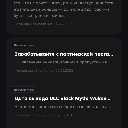
тех, кто не хочет ждать, ранний доступ начнётся
на пять дней раньше — 23 июля 2026 года — и
будет доступен игрокам,...
Последнее обновление: 07/22/2026
Новости игры
Зарабатывайте с партнерской программой LagoFast
Вы увлечены инновационными продуктами и хотите сотрудничать с динамичным брендом? LagoFast приглашает вас изучить различные формы сотрудничества и присоединиться к нам в изменении будущего технологий и удобства. Будь вы влиятельным блогером, партнером по
Последнее обновление: 07/22/2026
Новости игры
Дата выхода DLC Black Myth: Wukong — последние новости
В этом материале мы собрали всю актуальную информацию о текущем состоянии игры, включая ожидаемую дату выхода DLC Black Myth: Wukong, подробности апрельского патча 2025 года, а также советы по оптимизации производительности с помощью инструментов вроде La
Последнее обновление: 07/22/2026