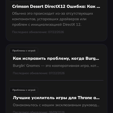
Crimson Desert DirectX12 Ошибка: Как Исправить Проблемы С Запуском И Загрузкой
Обычно это происходит из-за отсутствующих
компонентов, устаревших драйверов или
проблем с инициализацией DirectX 12.
Последнее обновление: 07/22/2026
Проблемы с игрой
Как исправить проблему, когда Burglin’ Gnomes не входит в игру или выкидывает вас из лобби?
Burglin’ Gnomes — это кооперативная игра, которая работает как надо только тогда, когда все игроки действительно могут оставаться в одном лобби. Вы зовёте друзей, готовитесь к ограблению дома, начинаете планировать свой гномий хаос — и тут кто-то не...
Последнее обновление: 07/22/2026
Проблемы с игрой
Лучшие усилитель игры для Throne and Liberty
Ознакомьтесь с нашим эксклюзивным руководством «5 лучших усилитель игры для Throne and Liberty», которое поможет оптимизировать ваше соединение, преодолеть региональные ограничения и поднять игровой процесс на совершенно новый уровень!
Последнее обновление: 06/09/2026