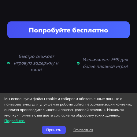
Попробуйте бесплатно
Быстро снижает
Увеличивает FPS для
игровую задержку и
более плавной игры!
пинг!
Мы используем файлы cookie и собираем обезличенные данные о
пользователях для улучшения работы сайта, персонализации контента,
анализа производительности и показа целевой рекламы. Нажимая
Горячие продукты
кнопку «Принять», вы даете согласие на обработку таких данных.
Подробнее.
Принять
Отказаться
Ускоритель игр для ПК