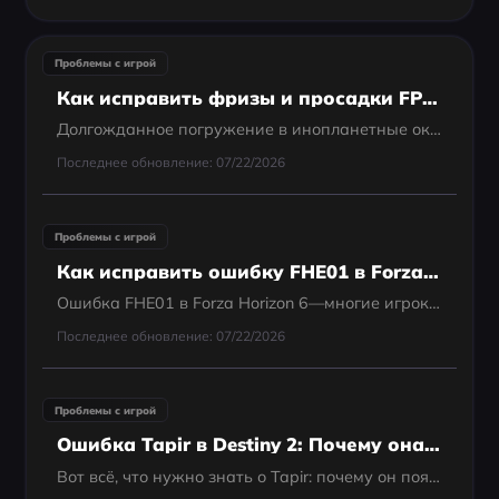
Проблемы с игрой
Как исправить фризы и просадки FPS в Subnautica 2 на ПК? Разбор причин и лучшие решения
Долгожданное погружение в инопланетные океаны Subnautica 2 наконец-то состоялось. Однако из-за перехода на Unreal Engine 5 и появления кооператива на 4 игроков многие первопроходцы сообщают о заметных фризах и просадках FPS в Subnautica 2. Независимо...
Последнее обновление: 07/22/2026
Проблемы с игрой
Как исправить ошибку FHE01 в Forza Horizon 6 «Столкнулась с непредвиденной ошибкой» на ПК
Ошибка FHE01 в Forza Horizon 6—многие игроки задают один и тот же вопрос на Reddit:
Последнее обновление: 07/22/2026
Проблемы с игрой
Ошибка Tapir в Destiny 2: Почему она возникает и как исправить в 2025 году
Вот всё, что нужно знать о Tapir: почему он появляется и что реально можно сделать, чтобы снова войти в игру.