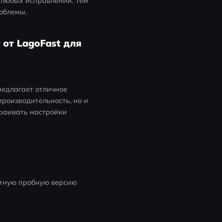
 любых исправлений. Тем 
роблемы.
 от LagoFast для
редлагает отличное 
роизводительность, но и 
раивать настройки 
атную пробную версию 