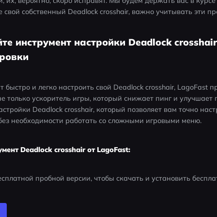
, их, вероятно, скоро исправят. Мы будем держать вас в курсе
е свой собственный Deadlock crosshair, важно учитывать эти п
йте инструмент настройки Deadlock crosshair
ировки
т быстро и легко настроить свой Deadlock crosshair, LagoFast п
не только ускоритель игры, который снижает пинг и улучшает п
стройки Deadlock crosshair, который позволяет вам точно наст
r без необходимости работать со сложными игровыми меню.
ент Deadlock crosshair от LagoFast:
сплатной пробной версии, чтобы скачать и установить беспл