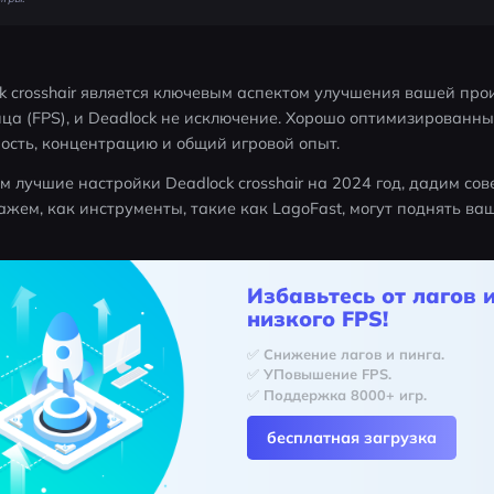
 crosshair является ключевым аспектом улучшения вашей прои
ца (FPS), и Deadlock не исключение. Хорошо оптимизированный
ость, концентрацию и общий игровой опыт.
м лучшие настройки Deadlock crosshair на 2024 год, дадим сов
скажем, как инструменты, такие как LagoFast, могут поднять ва
Избавьтесь от лагов 
низкого FPS!
✅ Снижение лагов и пинга.
✅ УПовышение FPS.
✅ Поддержка 8000+ игр.
бесплатная загрузка