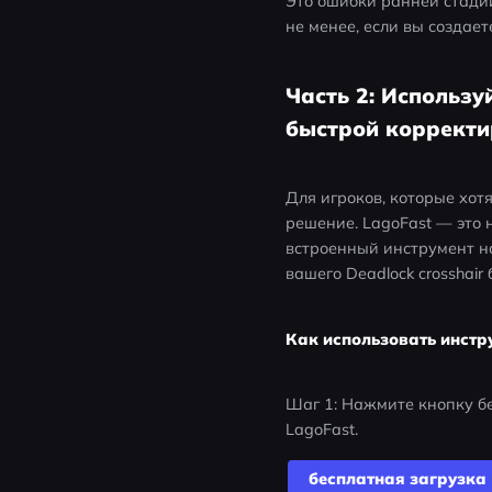
Это ошибки ранней стадии
не менее, если вы создает
Часть 2: Использу
быстрой коррект
Для игроков, которые хотя
решение. LagoFast — это 
встроенный инструмент на
вашего Deadlock crosshai
Как использовать инструм
Шаг 1: Нажмите кнопку бе
LagoFast.
бесплатная загрузка