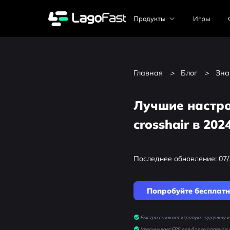
Продукты
Игры
Главная
>
Блог
>
Зна
Лучшие настро
crosshair в 202
Последнее обновление: 07/
Попробуйте бесплат
Быстро снижает игровую задержку и 
Увеличивает FPS для более плавной 