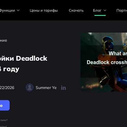
Функции
Цены и тарифы
Скачать
Блог
Парт
ние
йки Deadlock
4 году
22/2026
Summer Ye
но
пинг!
игры!