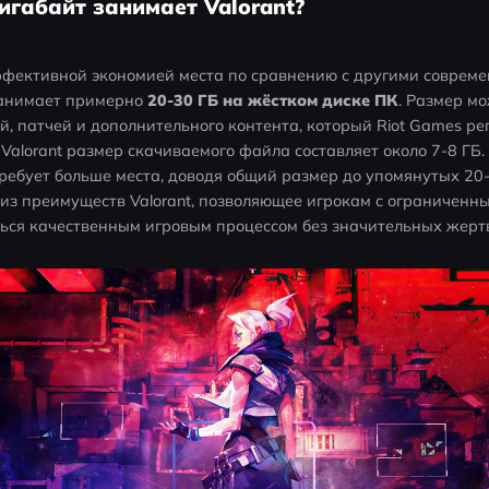
гигабайт занимает Valorant?
эффективной экономией места по сравнению с другими соврем
занимает примерно 
20-30 ГБ на жёстком диске ПК
. Размер мо
й, патчей и дополнительного контента, который Riot Games рег
Valorant размер скачиваемого файла составляет около 7-8 ГБ.
ребует больше места, доводя общий размер до упомянутых 20-
з преимуществ Valorant, позволяющее игрокам с ограниченны
ься качественным игровым процессом без значительных жертв