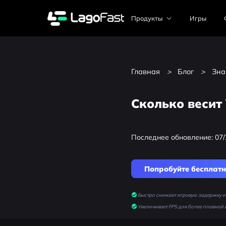
Продукты
Игры
Главная
>
Блог
>
Зна
Сколько весит 
Последнее обновление: 07/
Попробуйте бесплат
Быстро снижает игровую задержку и 
Увеличивает FPS для более плавной 