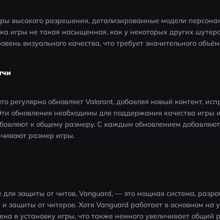
туры высокого разрешения, детализированные модели персона
ика игры не такая насыщенная, как у некоторых других шутеров
вень визуального качества, что требует значительного объём
тчи
что регулярно обновляет Valorant, добавляя новый контент, ис
Эти обновления необходимы для поддержания качества игры и
обавляют к общему размеру. С каждым обновлением добавляютс
ичивают размер игры.
для защиты от читов, Vanguard, — это мощная система, разра
и защиты от читеров. Хотя Vanguard работает в основном на у
на в установку игры, что также немного увеличивает общий 