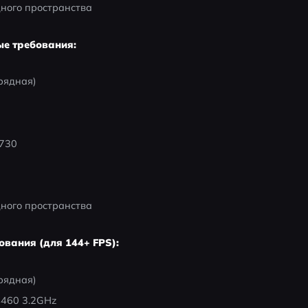
дного пространства
ые требования:
рядная)
 730
дного пространства
ования (для 144+ FPS):
рядная)
-4460 3.2GHz