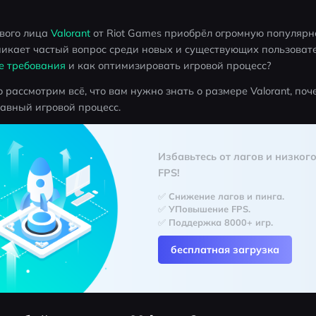
вого лица 
Valorant
 от Riot Games приобрёл огромную популярно
никает частый вопрос среди новых и существующих пользовател
е требования
 и как оптимизировать игровой процесс? 
 рассмотрим всё, что вам нужно знать о размере Valorant, поч
лавный игровой процесс.
Избавьтесь от лагов и низкого
FPS!
✅ Снижение лагов и пинга.
✅ УПовышение FPS.
✅ Поддержка 8000+ игр.
бесплатная загрузка