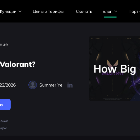
Функции
Цены и тарифы
Скачать
Блог
Парт
ние
Valorant?
22/2026
Summer Ye
но
пинг!
игры!