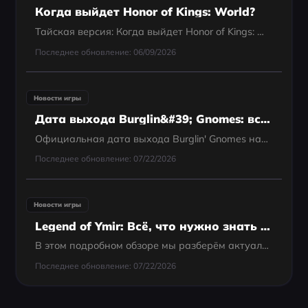
Когда выйдет Honor of Kings: World?
Тайская версия: Когда выйдет Honor of Kings: World?
Последнее обновление: 06/09/2026
Новости игры
Дата выхода Burglin&#39; Gnomes: всё, что нужно знать о кооперативной игре про ограбления
Официальная дата выхода Burglin' Gnomes назначена на 10 июня 2026 года. Игра выйдет по всему миру на ПК через Steam. Разрабатываемая финской инди-студией Fobri, эта необычная кооперативная стелс-игра, как ожидается, будет стоить $9.99, следуя...
Последнее обновление: 07/22/2026
Новости игры
Legend of Ymir: Всё, что нужно знать перед выходом
В этом подробном обзоре мы разберём актуальную информацию о глобальной дате выхода Legend of Ymir, доступных платформах, механиках игрового процесса и подготовим полный гайд для новичков. Кроме того, мы представим LagoFast — высококлассный игровой game bo
Последнее обновление: 07/22/2026