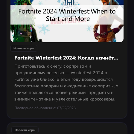
Новости игры
Fortnite Winterfest 2024: Когда начнётся и закончится?
Приготовьтесь к снегу, сюрпризам и
праздничному веселью — Winterfest 2024 в
Fortnite уже близко! В этом году возвращаются
бесплатные подарки и ежедневные сюрпризы, а
также появляются новые режимы, предметы в
зимней тематике и увлекательные кроссоверы.
Последнее обновление: 07/22/2026
Новости игры