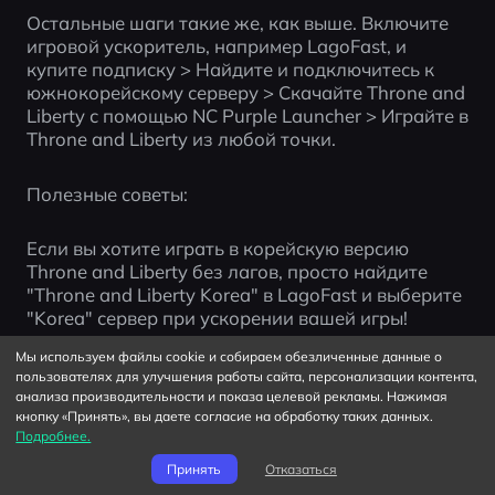
Остальные шаги такие же, как выше. Включите 
игровой ускоритель, например LagoFast, и 
купите подписку > Найдите и подключитесь к 
южнокорейскому серверу > Скачайте Throne and 
Liberty с помощью NC Purple Launcher > Играйте в 
Throne and Liberty из любой точки.
Полезные советы:
Если вы хотите играть в корейскую версию 
Throne and Liberty без лагов, просто найдите 
"Throne and Liberty Korea" в LagoFast и выберите 
"Korea" сервер при ускорении вашей игры!
Мы используем файлы cookie и собираем обезличенные данные о
Для более подробной инструкции по игре в 
пользователях для улучшения работы сайта, персонализации контента,
Throne and Liberty на корейском сервере вы 
анализа производительности и показа целевой рекламы. Нажимая
кнопку «Принять», вы даете согласие на обработку таких данных.
можете нажать здесь.
Подробнее.
Принять
Отказаться
Как получить перевод на язык в