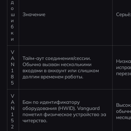
д 
о
ш
Значение
Серьё
и
б
к
и
V
A
Тайм-аут соединения/сессии. 
Низка
N 
Обычно вызван несколькими 
испра
1
входами в аккаунт или слишком 
перез
8
долгим временем работы.
5
V
A
Бан по идентификатору 
Высок
N 
оборудования (HWID). Vanguard 
обычно
1
пометил физическое устройство за 
месяц
5
читерство.
2