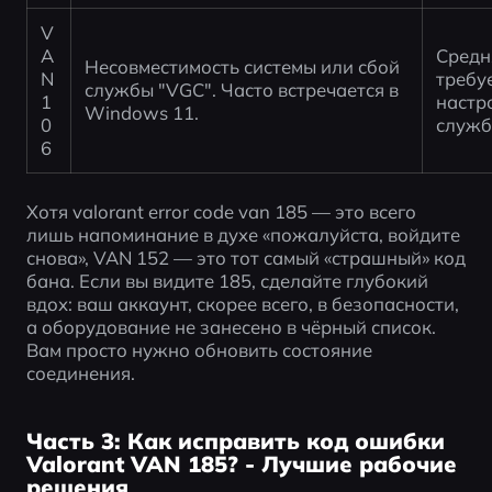
V
A
Средн
Несовместимость системы или сбой 
N 
требуе
службы "VGC". Часто встречается в 
1
настр
Windows 11.
0
служб
6
Хотя valorant error code van 185 — это всего 
лишь напоминание в духе «пожалуйста, войдите 
снова», VAN 152 — это тот самый «страшный» код 
бана. Если вы видите 185, сделайте глубокий 
вдох: ваш аккаунт, скорее всего, в безопасности, 
а оборудование не занесено в чёрный список. 
Вам просто нужно обновить состояние 
соединения.
Часть 3: Как исправить код ошибки
Valorant VAN 185? - Лучшие рабочие
решения