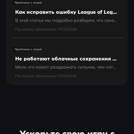
Проблемы с игрой
Как исправить ошибку League of Legends Неизвестный игрок 2025?
В этой статье мы подробно разберём, что означает ошибка «Неизвестный игрок» в League of Legends, как проверить, забанен ли ваш аккаунт, а также возможные способы устранения или предотвращения этой проблемы. Поехали!
Последнее обновление: 07/22/2026
Проблемы с игрой
Не работают облачные сохранения в Assassin’s Creed Black Flag Resynced: полное руководство по исправлению
Мало что может раздражать сильнее, чем потратить часы на улучшение «Галки», поиски зарытых сокровищ и грабеж испанских галеонов, а затем запустить Assassin’s Creed Black Flag Resynced и увидеть пугающее сообщение: "Не удалось синхронизировать облачные...
Последнее обновление: 07/22/2026
Ускорьте свою игру с