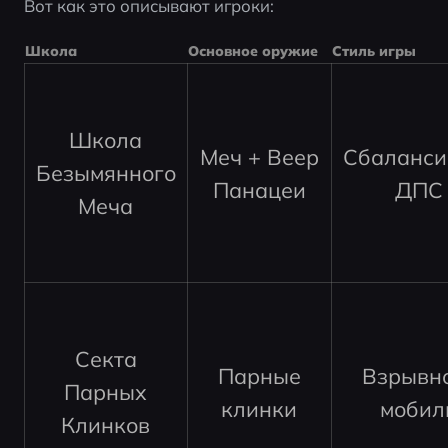
Вот как это описывают игроки:
Школа
Основное оружие
Стиль игры
Школа
Меч + Веер
Сбаланси
Безымянного
Панацеи
ДПС 
Меча
Секта
Парные
Взрывно
Парных
клинки
мобил
Клинков