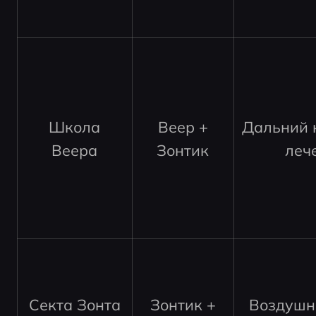
Школа
Веер +
Дальний к
Веера
Зонтик
леч
Секта Зонта
Зонтик +
Воздушн