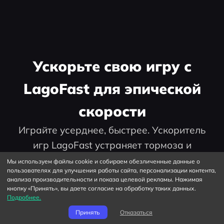
Ускорьте свою игру с
LagoFast для эпической
скорости
Играйте усерднее, быстрее. Ускоритель
игр LagoFast устраняет тормоза и
задержки на ПК, мобильных устройствах
Мы используем файлы cookie и собираем обезличенные данные о
пользователях для улучшения работы сайта, персонализации контента,
или Mac — выигрывайте каждый матч!
анализа производительности и показа целевой рекламы. Нажимая
кнопку «Принять», вы даете согласие на обработку таких данных.
Подробнее.
Принять
Отказаться