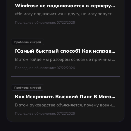
Windrose не подключается к серверу: быстрые способы исправить проблему в раннем доступе
«Не могу подключиться к другу, не могу запустить свой сервер.»
Последнее обновление: 07/22/2026
Проблемы с игрой
[Самый быстрый способ] Как исправить вылеты и зависания FC 26?
В этом гайде мы разберём основные причины вылетов FC 26 на разных платформах и предложим пошаговые решения. Независимо от того, играете ли вы на ПК, PlayStation, Xbox, Nintendo Switch или смартфоне, здесь вы найдёте подходящий способ исправить ситуацию.
Последнее обновление: 07/22/2026
Проблемы с игрой
Как Исправить Высокий Пинг В Marathon На ПК И Консолях?
В этом руководстве объясняется, почему возникает высокая задержка в Marathon, и приводятся практические способы улучшить стабильность соединения на ПК и консолях.
Последнее обновление: 07/22/2026