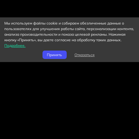
Мы используем файлы cookie и собираем обезличенные данные о
пользователях для улучшения работы сайта, персонализации контента,
анализа производительности и показа целевой рекламы. Нажимая
кнопку «Принять», вы даете согласие на обработку таких данных.
Подробнее.
Принять
Отказаться
Горячие продукты
Ускоритель игр для ПК
Ускоритель консольных игр