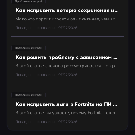
Проблемы с игрой
Как исправить потерю сохранения и откат прогресса в Assassin’s Creed Black Flag Resynced — лучшие решения
Мало что портит игровой опыт сильнее, чем вход в игру с обнаружением, что часы прогресса просто исчезли. С выходом Assassin’s Creed Black Flag Resynced игроки снова отправляются в Карибское море в роли Эдварда Кенуэя. Однако несоответствия...
Последнее обновление: 07/22/2026
Проблемы с игрой
Как решить проблему с зависанием The First Descendant на экране
В этой статье сначала рассматривается, как решить проблему зависания на экране загрузки в The First Descendant, а также объясняется, почему возникает ошибка зависания на экране загрузки в The First Descendant.
Последнее обновление: 07/22/2026
Проблемы с игрой
Как исправить лаги в Fortnite на ПК в 2024 году
В этой статье вы узнаете, почему Fortnite так лагает в новом сезоне на вашем ПК и как это исправить.
Последнее обновление: 07/22/2026