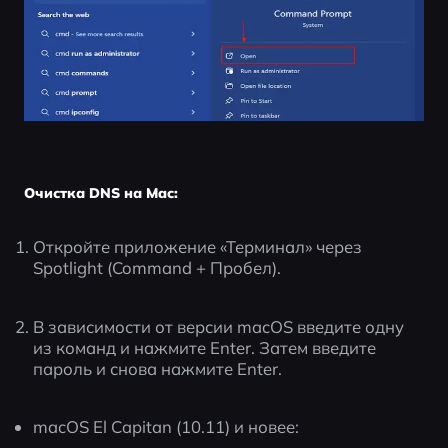
Очистка DNS на Mac:
Откройте приложение «Терминал» через 
Spotlight (Command + Пробел).
В зависимости от версии macOS введите одну 
из команд и нажмите Enter. Затем введите 
пароль и снова нажмите Enter.
macOS El Capitan (10.11) и новее: