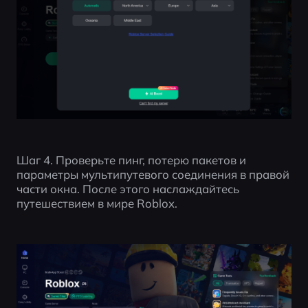
Шаг 4. Проверьте пинг, потерю пакетов и 
параметры мультипутевого соединения в правой 
части окна. После этого наслаждайтесь 
путешествием в мире Roblox.