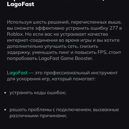
LagoFast
Используя шесть решений, перечисленных выше, 
вы сможете эффективно устранить ошибку 277 в 
Roblox. Но если вас не устраивает качество 
интернет-соединения во время игры и вы хотите 
дополнительно улучшить сеть, снизить 
задержку, уменьшить пинг и повысить FPS, стоит 
попробовать LagoFast Game Booster.
LagoFast 
— это профессиональный инструмент 
для ускорения игр, который помогает:
устранять коды ошибок;
решать проблемы с подключением, вызванные 
различными причинами;