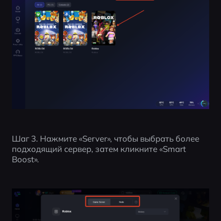
Шаг 3. Нажмите «Server», чтобы выбрать более 
подходящий сервер, затем кликните «Smart 
Boost».