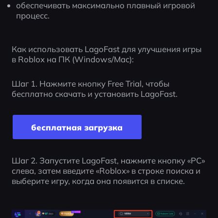
обеспечивать максимально плавный игровой 
процесс.
Как использовать LagoFast для улучшения игры 
в Roblox на ПК (Windows/Mac):
Шаг 1. Нажмите кнопку Free Trial, чтобы 
бесплатно скачать и установить LagoFast.
бесплатная загрузка
Шаг 2. Запустите LagoFast, нажмите кнопку «PC» 
слева, затем введите «Roblox» в строке поиска и 
выберите игру, когда она появится в списке.