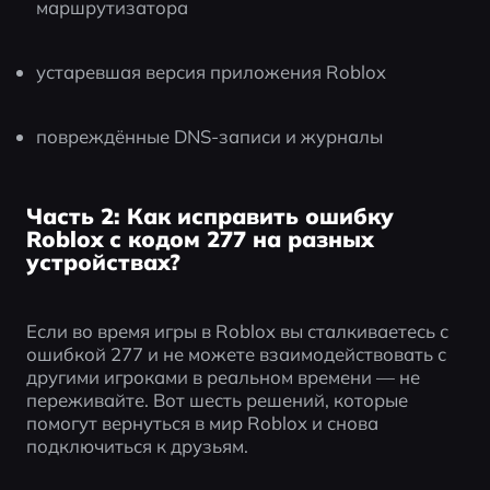
маршрутизатора
устаревшая версия приложения Roblox
повреждённые DNS-записи и журналы
Часть 2: Как исправить ошибку
Roblox с кодом 277 на разных
устройствах?
Если во время игры в Roblox вы сталкиваетесь с 
ошибкой 277 и не можете взаимодействовать с 
другими игроками в реальном времени — не 
переживайте. Вот шесть решений, которые 
помогут вернуться в мир Roblox и снова 
подключиться к друзьям.