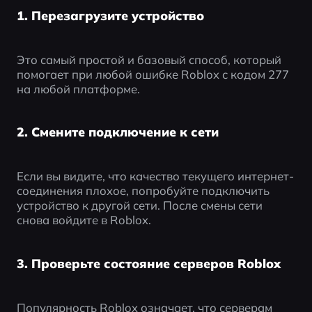
1. Перезагрузите устройство
Это самый простой и базовый способ, который 
помогает при любой ошибке Roblox с кодом 277 
на любой платформе.
2. Смените подключение к сети
Если вы видите, что качество текущего интернет-
соединения плохое, попробуйте подключить 
устройство к другой сети. После смены сети 
снова войдите в Roblox.
3. Проверьте состояние серверов Roblox
Популярность Roblox означает, что серверам 