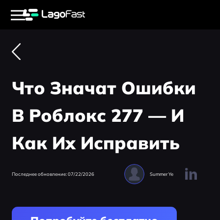
Что Значат Ошибки
В Роблокс 277 — И
Как Их Исправить
Последнее обновление: 07/22/2026
Summer Ye