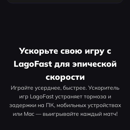
Ускорьте свою игру с
LagoFast для эпической
скорости
Играйте усерднее, быстрее. Ускоритель
игр LagoFast устраняет тормоза и
задержки на ПК, мобильных устройствах
или Mac — выигрывайте каждый матч!