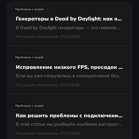
Проблемы с игрой
Генераторы в Dead by Daylight: как они работают, как их чинить и лучшие советы для выживших
В Dead by Daylight генераторы — это главная цель выживших. В каждом обычном матче нужно починить 5 из 7 генераторов, которые появляются на карте, чтобы запитать ворота выхода и открыть путь к спасению. Если коротко: ищите незавершённые генераторы,...
Последнее обновление: 07/22/2026
Проблемы с игрой
Исправление низкого FPS, просадок FPS и заиканий в The Mound: Omen of Cthulhu
Если вы уже погрузились в кооперативное безумие нового хоррора от ACE Team и обнаружили, что сражаетесь не с космическими ужасами, а с частотой кадров, вы не одиноки. Многие игроки сталкиваются с низким FPS в The Mound: Omen of Cthulhu. Даже на...
Последнее обновление: 07/22/2026
Проблемы с игрой
Как решить проблемы с подключением в The Hidden Ones
В этой статье мы разберём наиболее распространённые проблемы с подключением в The Hidden Ones и предложим эффективные решения, которые помогут восстановить соединение и наслаждаться игрой без перебоев. Также мы расскажем, как ускоритель игр LagoFast может
Последнее обновление: 07/22/2026