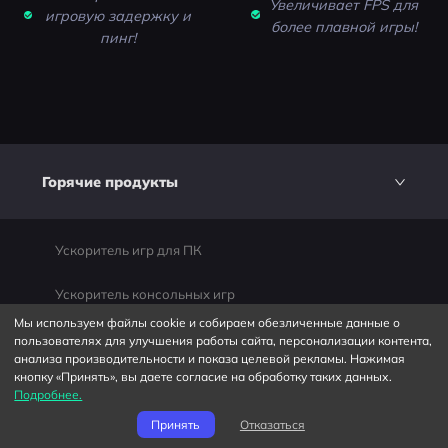
Увеличивает FPS для
игровую задержку и
более плавной игры!
пинг!
Горячие продукты
Ускоритель игр для ПК
Ускоритель консольных игр
Мы используем файлы cookie и собираем обезличенные данные о
Мобильный игровой бустер
пользователях для улучшения работы сайта, персонализации контента,
анализа производительности и показа целевой рекламы. Нажимая
кнопку «Принять», вы даете согласие на обработку таких данных.
Подробнее.
Компания
Принять
Отказаться