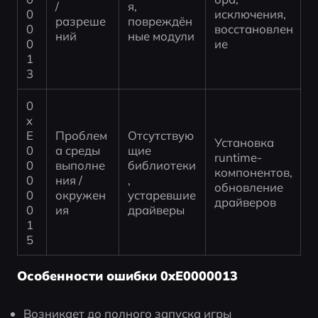
/ 
я, 
0
исключения, 
разреше
повреждён
0
восстановлен
ний
ные модули
0
ие
1
3
0
x
E
Проблем
Отсутствую
Установка 
0
а среды 
щие 
runtime-
0
выполне
библиотеки
компонентов, 
0
ния / 
, 
обновление 
0
окружен
устаревшие 
драйверов
0
ия
драйверы
1
5
Особенности ошибки 0xE0000013
Возникает до полного запуска игры