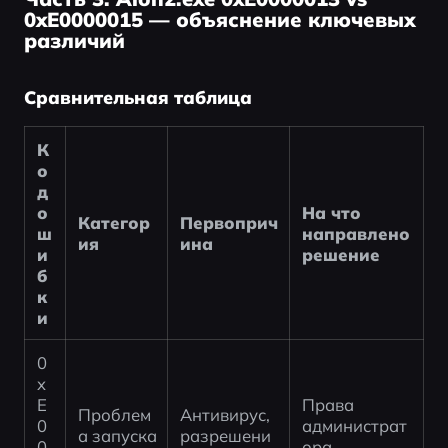
0xE0000015 — объяснение ключевых
различий
Сравнительная таблица
К
о
д 
о
На что 
Категор
Первоприч
ш
направлено 
ия
ина
и
решение
б
к
и
0
x
E
Права 
Проблем
Антивирус, 
0
администрат
а запуска 
разрешени
0
ора, 