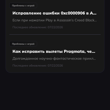
Проблемы с игрой
Исправление ошибки 0xc0000906 в Assassin’s Creed Black Flag Resynced
Если при нажатии Play в Assassin’s Creed Black Flag Resynced появляется ошибка 0xc0000906, это обычно означает, что запуск игры блокируется или повреждается ещё до старта. Такая ошибка часто возникает, когда Windows или защитное ПО не дают загрузиться...
Последнее обновление: 07/22/2026
Проблемы с игрой
Как исправить вылеты Pragmata, черный экран и ошибки запуска?
Долгожданное научно-фантастическое приключение Capcom, Pragmata, обещает захватывающее путешествие по Луне, но для многих игроков на ПК этот опыт был прерван досадными техническими проблемами. Если вы столкнулись с внезапным вылетом Pragmata,...
Последнее обновление: 07/22/2026