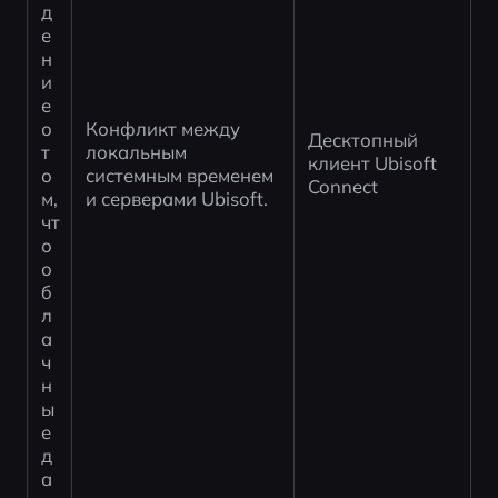
д
е
н
и
е 
о 
Конфликт между 
Десктопный 
т
локальным 
клиент Ubisoft 
о
системным временем 
Connect
м, 
и серверами Ubisoft.
чт
о 
о
б
л
а
ч
н
ы
е 
д
а