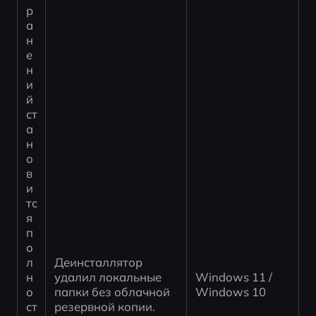
р
а
н
е
н
и
й 
ст
а
н
о
в
и
тс
я 
п
о
л
Деинсталлятор 
н
удалил локальные 
Windows 11 / 
о
папки без облачной 
Windows 10
ст
резервной копии.