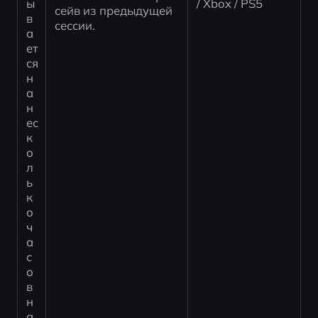
ы
/ Xbox / PS5
сейв из предыдущей 
в
сессии.
а
ет
ся 
н
а 
н
ес
к
о
л
ь
к
о 
ч
а
с
о
в 
н
а