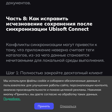
документов.
Часть 8: Как исправить
исчезновение сохранения после
синхронизации Ubisoft Connect
Конфликты синхронизации могут привести к 
тому, что приложение неверно считает теги 
каталогов, из-за чего данные становятся 
нечитаемыми для локальной среды выполнения.
Шаг 1: Полностью закройте десктопный клиент 
Ubisoft Connect.
Мы используем файлы cookie и собираем обезличенные данные о
пользователях для улучшения работы сайта, персонализации контента,
Шаг 2: Щелкните правой кнопкой мыши по 
анализа производительности и показа целевой рекламы. Нажимая
кнопку «Принять», вы даете согласие на обработку таких данных.
ярлыку на рабочем столе и выберите «Запуск от 
Подробнее.
имени администратора».
Принять
Отказаться