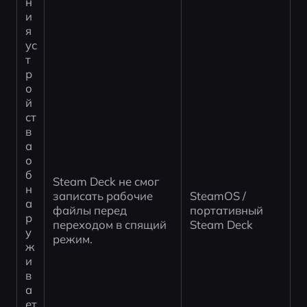
н
и
я 
ус
т
р
о
й
ст
в
а 
о
б
Steam Deck не смог 
н
записать рабочие 
SteamOS / 
а
файлы перед 
портативный 
р
переходом в спящий 
Steam Deck
у
режим.
ж
и
в
а
ет