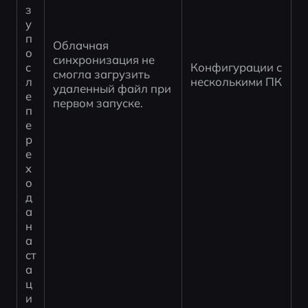
з
у 
п
Облачная 
о
синхронизация не 
с
Конфигурации с 
смогла загрузить 
л
несколькими ПК
удаленный файл при 
е 
первом запуске.
п
е
р
е
х
о
д
а 
н
а 
ст
а
ц
и