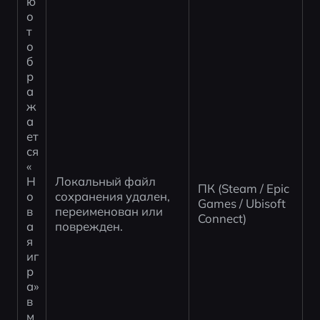
ю 
о
т
о
б
р
а
ж
а
ет
ся 
«
Н
Локальный файл 
ПК (Steam / Epic 
о
сохранения удален, 
Games / Ubisoft 
в
переименован или 
Connect)
а
поврежден.
я 
иг
р
а» 
в
м