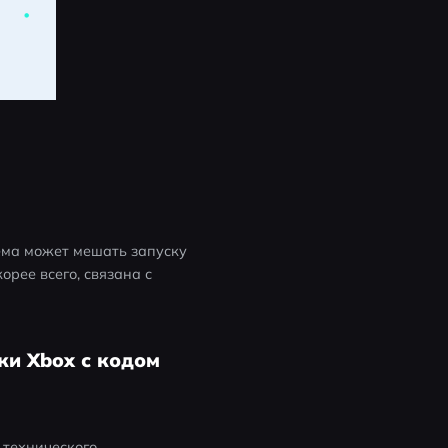
ема может мешать запуску 
орее всего, связана с 
ки Xbox с кодом
 технического 