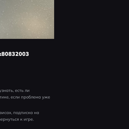
x80832003
знать, есть ли 
ике, если проблема уже 
висах, подписка на 
ернуться к игре.