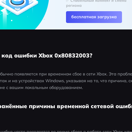
✅ Стабильный коннект и смена 
региона
бесплатная загрузка
е код ошибки Xbox 0x80832003?
ычно появляется при временном сбое в сети Xbox. Эта пробл
 так и на устройствах Windows, указывая на то, что причина, ск
 не с вашим локальным оборудованием.
транённые причины временной сетевой ошиб
шибка часто появляется во время сбоев в работе сети Xbox или