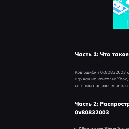
Часть 1: Что тако
Код ошибки 0x80832003 об
игр как на консолях Xbox,
сетевым подключением, а
Часть 2: Распрос
0x80832003
Сбои в сети Xbox:
 Эта о