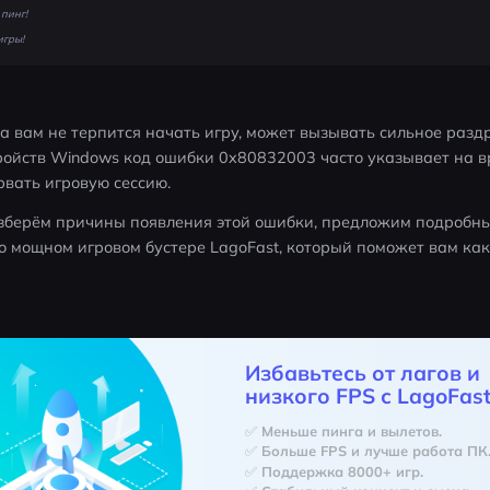
пинг!
игры!
да вам не терпится начать игру, может вызывать сильное разд
ройств Windows код ошибки 0x80832003 часто указывает на в
рвать игровую сессию. 
азберём причины появления этой ошибки, предложим подробные
 мощном игровом бустере LagoFast, который поможет вам как
Избавьтесь от лагов и
низкого FPS с LagoFast
✅ Меньше пинга и вылетов.
✅ Больше FPS и лучше работа ПК
✅ Поддержка 8000+ игр.