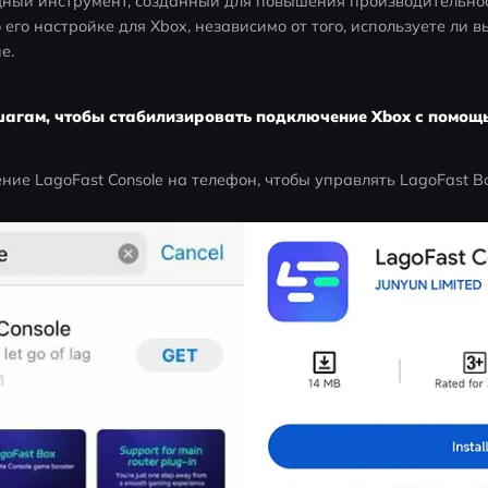
щный инструмент, созданный для повышения производительнос
его настройке для Xbox, независимо от того, используете ли в
е.
шагам, чтобы стабилизировать подключение Xbox с помощь
ние LagoFast Console на телефон, чтобы управлять LagoFast B