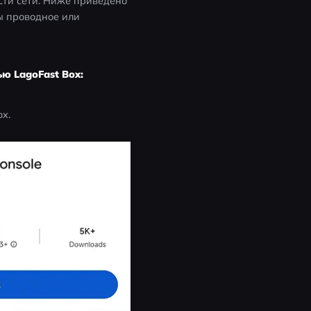
ти сети. Ниже приведено 
ы проводное или 
ю LagoFast Box:
ox.