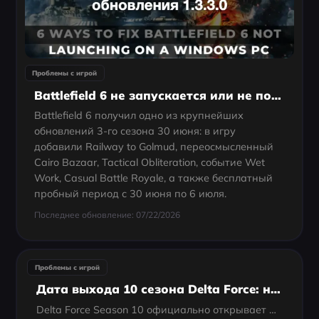
Проблемы с игрой
Battlefield 6 не запускается или не подключается после обновления 1.3.3.0
Battlefield 6 получил одно из крупнейших
обновлений 3-го сезона 30 июня: в игру
добавили Railway to Golmud, переосмысленный
Cairo Bazaar, Tactical Obliteration, событие Wet
Work, Casual Battle Royale, а также бесплатный
пробный период с 30 июня по 6 июля.
Последнее обновление: 07/22/2026
Проблемы с игрой
Дата выхода 10 сезона Delta Force: новости и анонс Season Meltdown
Delta Force Season 10 официально открывает новую крупную главу с Season Meltdown. Новый сезон стартует 30 июня и принесёт один из самых масштабных пакетов контента в этом году: новую карту для Operations, новую карту для Warfare, нового...