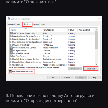
нажмите "Отключить все".
3. Переключитесь на вкладку Автозагрузка и 
нажмите "Открыть диспетчер задач".