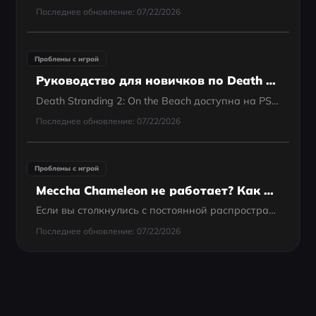
Последнее обновление: 07/22/2026
Проблемы с игрой
Руководство для новичков по Death Stranding 2: первые часы, основные заказы и ранние советы
Death Stranding 2: On the Beach доступна на PS5 и вышла 26 июня 2025 года. Если вы только начинаете, правильный подход прост: ставьте в приоритет Основные заказы. Это самый быстрый способ понять структуру игры, избежать раннего разочарования и не...
Последнее обновление: 07/22/2026
Проблемы с игрой
Meccha Chameleon не работает? Как исправить сообщения об ошибках, вылеты, баг с краской и проблемы со входом
Если вы столкнулись с постоянной распространённой ошибкой Meccha Chameleon, самый быстрый способ обойти сетевые ограничения на стороне сервера, резкие скачки пинга и нестабильные циклы аутентификации — использовать специализированный инструмент...
Последнее обновление: 07/22/2026