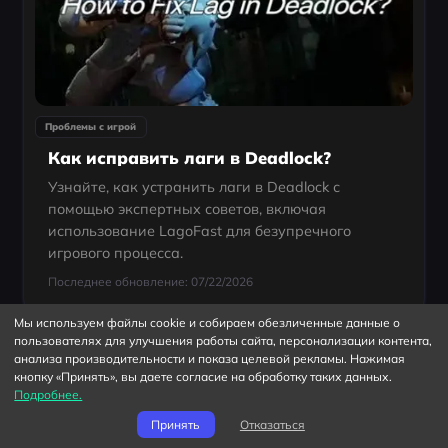
Проблемы с игрой
Как исправить лаги в Deadlock?
Узнайте, как устранить лаги в Deadlock с
помощью экспертных советов, включая
использование LagoFast для безупречного
игрового процесса.
Последнее обновление: 07/22/2026
Мы используем файлы cookie и собираем обезличенные данные о
пользователях для улучшения работы сайта, персонализации контента,
Проблемы с игрой
анализа производительности и показа целевой рекламы. Нажимая
кнопку «Принять», вы даете согласие на обработку таких данных.
Серверы Rust не работают? Как проверить и исправить проблемы с подключением
Подробнее.
Во время тестов или игр в Rust часто можно столкнуться с проблемами подключения. Сервер упал? Проблема в сети? Или что-то ещё?
Принять
Отказаться
Последнее обновление: 07/22/2026