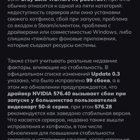
обычно относится к одной из пяти категорий: 
недоступность серверов или окно установки 
свежего хотфикса, сбой при запуске, проблема 
со входом в Steam/клиентом, проблема с 
драйверами или совместимостью Windows, либо 
слишком «тяжёлые» фоновые приложения, 
которые съедают ресурсы системы.
Также стоит учитывать реальные недавние 
факторы, влияющие на стабильность. В 
официальном списке изменений 
Update 0.3
указано, что было исправлено 
99 сбоев
, а в 
этом же обновлении предупреждается, что 
драйвер NVIDIA 576.40 вызывает сбои при 
запуске у большинства пользователей 
видеокарт 50-й серии
, при этом 
576.28
рекомендуется как заведомо стабильная версия. 
Что касается серверов, недавно также вышли 
исправления и хотфиксы, в том числе 
обновления для повышения стабильности 
серверов и устранения случаев, когда игроки не 