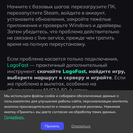
Начните с базовых шагов: перезагрузите ПК, 
перезапустите Steam, войдите в аккаунт, 
установите обновления, закройте тяжёлые 
приложения и проверьте Windows и драйверы. 
Затем убедитесь, что проблема действительно 
не связана с live-service, прежде чем тратить 
время на полную переустановку.
Если проблема касается только подключения, 
LagoFast
 — практичный дополнительный 
инструмент: 
скачайте 
LagoFast
, найдите игру, 
выберите маршрут к серверу и играйте
. Если 
же проблема в вылетах, особенно на 
оборудовании NVIDIA 50-й серии, 
сосредоточьтесь на подтверждённом 
Мы используем файлы cookie и собираем обезличенные данные о
пользователях для улучшения работы сайта, персонализации контента,
предупреждении по драйверу и актуальных 
анализа производительности и показа целевой рекламы. Нажимая
обновлениях игры.
кнопку «Принять», вы даете согласие на обработку таких данных.
Подробнее.
Принять
Отказаться