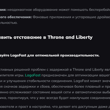
ия:
 неадекватное оборудование может помешать бесперебойн
го обеспечения: 
Фоновые приложения и устаревшие драйвер
льностью.
авить отставание в Throne and Liberty
зуйте LagoFast для оптимальной производительности.
ивных решений проблем с задержкой в ​​Throne and Liberty явл
илителя игры. 
LagoFast
 предназначен для оптимизации вашего
 и улучшения стабильности соединения. LagoFast может знач
я скачков задержки и сбоев, обеспечивая более плавный и при
тоянно отслеживает состояние вашей сети и автоматически вы
ика, гарантируя, что у вас всегда будет наилучшее соединение
ователя и прост в настройке, что делает его доступным даже д