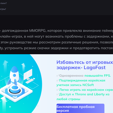
пинг!
игры!
 долгожданная MMORPG, которая привлекла внимание геймеро
онлайн-играх, в ней могут возникать проблемы с задержками, к
В этом руководстве мы рассмотрим различные решения, позвол
rty, устранить резкие скачки задержки и предотвратить посто
Избавьтесь от игровых
задержек- LagoFast
✅Одновременно 
повышайте FPS.
✅
Подтвержденная корейская 
учетная запись NCSoft
✅
Легко играть на корейском серв
✅
Доступ к Throne and Liberty из 
любой страны
Бесплатная пробная
версия