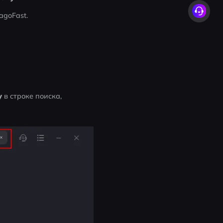
agoFast.
y
 в строке поиска, 