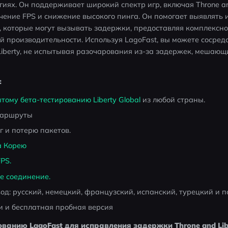
иях. Он поддерживает широкий спектр игр, включая Throne and 
чение FPS и снижение высокого пинга. Он помогает выявлять и
 которые могут вызывать задержки, предоставляя комплексно
производительности. Используя LagoFast, вы можете сосредо
iberty, не испытывая разочарования из-за задержек, мешающ
:
тому бета-тестированию Liberty Global
 из любой страны.
маршруты
 и потерю пакетов.
а Корею
PS.
е соединение.
: русский, немецкий, французский, испанский, турецкий и п
и и бесплатная пробная версия
ванию LagoFast для исправления задержки Throne and Lib