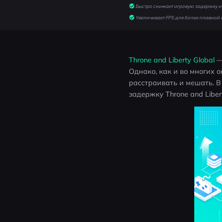
Быстро снижает игровую задержку и 
Увеличивает FPS для более плавной 
Throne and Liberty Global 
—
Однако, как и во многих 
расстраивать и мешать. 
задержку Throne and Libe